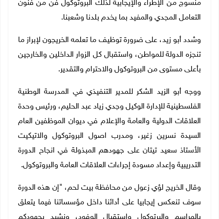
منسوج من الإطراء والإيجابية لذلك البروتوكول فن من فنون
التعامل المجدي والمفيد بما يخدم بلدنا وشعبنا.
وشدد أبو زيد، على ضرورة توظيف ما تعلمه الخريجون لإبراز ما
تنجزه الدولة للمواطن، واستقبال كل الزوار الداخلين والخارجين
بأعلى مستوى من البروتوكول والاحترام والتقدير.
ووجه أبو الزيد الشكر للمدير التنفيذي في المدرسة الوطنية
الفلسطينية للإدارة الوكيل وجدي زياد عبد الحليم، ورئيس وحدة
العلاقات الدولية والعامة والإعلام في ديوان الموظفين العام
السيدة نسرين زغير، ومدرب اصول البروتوكول والاتيكيت
الأستاذ سعيد تيتان على جهودهم المبذولة في انجاح الدورة
التدريبية وإعداد مسودة إجراءات العلاقات العامة والبروتوكول.
وقال الخريج لؤي زعول من محافظة بيت لحم، "إن هذه الدورة
سوف تنعكس إيجابيا على أدائنا داخل مؤسساتنا فيما يتعلق
بالمراسم والبرتوكول واستقبال الوفود، ونشيد بجهودكم