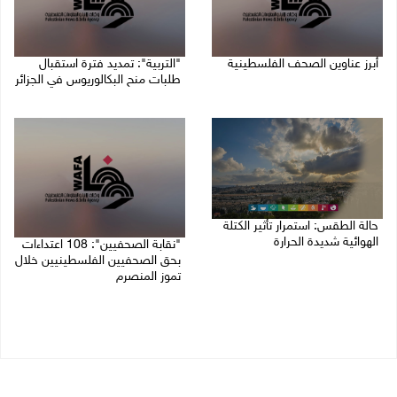
أبرز عناوين الصحف الفلسطينية
"التربية": تمديد فترة استقبال
طلبات منح البكالوريوس في الجزائر
10/08/2026 08:57 ص
10/08/2026 08:54 ص
حالة الطقس: استمرار تأثير الكتلة
الهوائية شديدة الحرارة
"نقابة الصحفيين": 108 اعتداءات
بحق الصحفيين الفلسطينيين خلال
10/08/2026 07:51 ص
تموز المنصرم
09/08/2026 11:27 م