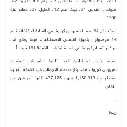
211، أريحا والأغوار 4، طوباس 22، رام الله والبيرة 82،
ضواحي القدس 24، بيت لحم 12، الخليل 27، قطاع غزة
700".
ولفتت أن 64 مصابا بفيروس كورونا في العناية المكثفة بينهم
14 موصولون بأجهزة التنفس الاصطناعي، فيما يعالج في
مراكز وأقسام كورونا في المستشفيات بالضفة 161 مريضاً.
وفيما يخص المواطنين الذين تلقوا الطعومات المضادة
لفيروس كورونا، فقد بلغ عددهم الإجمالي في الضفة الغربية
وقطاع غزة 1,150,913 بينهم 477,125 تلقوا الجرعتين من
اللقاح.
ــــ
ي.ط