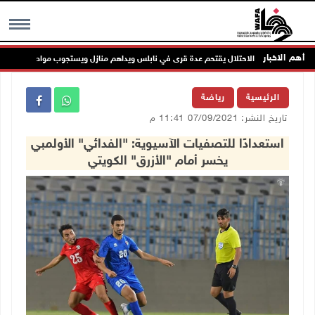
أهم الاخبار
الاحتلال يقتحم عدة قرى في نابلس ويداهم منازل ويستجوب مواطنين
MENU
الرئيسية
رياضة
تاريخ النشر: 07/09/2021 11:41 م
استعدادًا للتصفيات الآسيوية: "الفدائي" الأولمبي
يخسر أمام "الأزرق" الكويتي