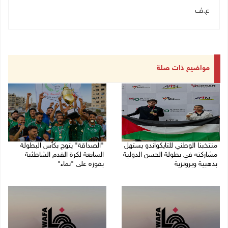
ع.ف
مواضيع ذات صلة
منتخبنا الوطني للتايكواندو يستهل
"الصداقة" يتوج بكأس البطولة
مشاركته في بطولة الحسن الدولية
السابعة لكرة القدم الشاطئية
بذهبية وبرونزية
بفوزه على "نماء"
08/08/2026 11:06 ص
02/08/2026 09:20 م