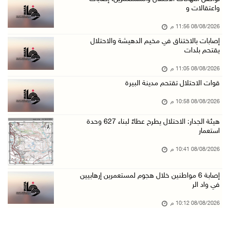
واعتقالات و
08/آب/2026 07:07 م
08/08/2026 11:56 م
مستعمرون يقتحمون بلدة بيت عور التحتا وقرية جل ...
إصابات بالاختناق في مخيم الدهيشة والاحتلال
08/آب/2026 06:39 م
يقتحم بلدات
فلسطين تدين الهجوم على ناقلة إماراتية في مضيق ...
08/08/2026 11:05 م
08/آب/2026 06:25 م
قوات الاحتلال تقتحم مدينة البيرة
شعراء غزة يوثقون النزوح والفقد بقصائد من الخي ...
08/08/2026 10:58 م
08/آب/2026 06:23 م
هيئة الجدار: الاحتلال يطرح عطاءً لبناء 627 وحدة
الجامعة العربية الأمريكية تختتم فعاليات تخريج ...
استعمار
08/آب/2026 06:20 م
08/08/2026 10:41 م
إصابات بالاختناق خلال اقتحام الاحتلال قرية ال ...
إصابة 6 مواطنين خلال هجوم لمستعمرين إرهابيين
08/آب/2026 05:52 م
في واد الر
الحايك: نقود جهودا وطنية لحماية المواقع الأثر ...
08/08/2026 10:12 م
08/آب/2026 04:50 م
أطفال مبتورو الأطراف يتحدّون الألم بكرة القدم ...