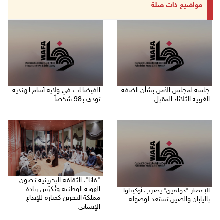
مواضيع ذات صلة
جلسة لمجلس الأمن بشأن الضفة
الفيضانات في ولاية آسام الهندية
الغربية الثلاثاء المقبل
تودي بـ98 شخصاً
08/08/2026 04:03 م
08/08/2026 12:42 م
"فانا": الثقافة البحرينية تـصون
الهوية الوطنية وتُـكرّس ريادة
الإعصار "دولفين" يضرب أوكيناوا
مملكة البحرين كمنارة للإبداع
باليابان والصين تستعد لوصوله
الإنساني
08/08/2026 12:08 م