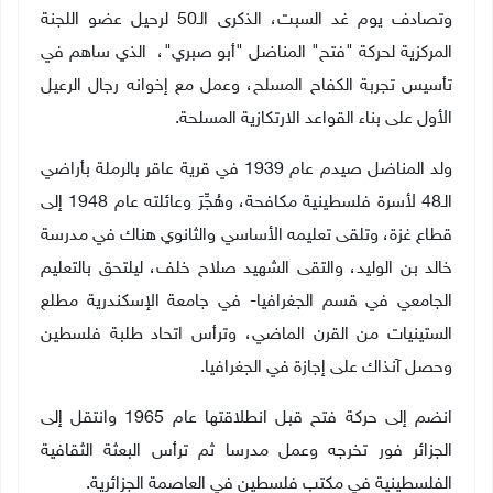
وتصادف يوم غد السبت، الذكرى الـ50 لرحيل عضو اللجنة
المركزية لحركة "فتح" المناضل "أبو صبري"، الذي ساهم في
تأسيس تجربة الكفاح المسلح، وعمل مع إخوانه رجال الرعيل
الأول على بناء القواعد الارتكازية المسلحة.
ولد المناضل صيدم عام 1939 في قرية عاقر بالرملة بأراضي
الـ48 لأسرة فلسطينية مكافحة، وهُجِّرَ وعائلته عام 1948 إلى
قطاع غزة، وتلقى تعليمه الأساسي والثانوي هناك في مدرسة
خالد بن الوليد، والتقى الشهيد صلاح خلف، ليلتحق بالتعليم
الجامعي في قسم الجغرافيا- في جامعة الإسكندرية مطلع
الستينيات من القرن الماضي، وترأس اتحاد طلبة فلسطين
وحصل آنذاك على إجازة في الجغرافيا
.
انضم إلى حركة فتح قبل انطلاقتها عام 1965 وانتقل إلى
الجزائر فور تخرجه وعمل مدرسا ثم ترأس البعثة الثقافية
الفلسطينية في مكتب فلسطين في العاصمة الجزائرية
.