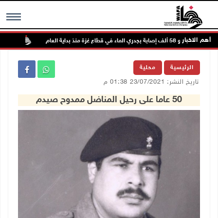
أهم الاخبار
نحو 58 ألف إصابة بجدري الماء في قطاع غزة منذ بداية العام
إصابتان
MENU
الرئيسية
محلية
تاريخ النشر: 23/07/2021 01:38 م
50 عاما على رحيل المناضل ممدوح صيدم