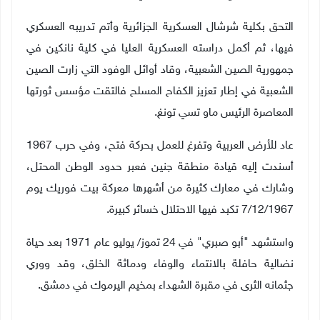
التحق بكلية شرشال العسكرية الجزائرية وأتم تدريبه العسكري
فيها، ثم أكمل دراسته العسكرية العليا في كلية نانكين في
جمهورية الصين الشعبية، وقاد أوائل الوفود التي زارت الصين
الشعبية في إطار تعزيز الكفاح المسلح فالتقت مؤسس ثورتها
المعاصرة الرئيس ماو تسي تونغ.
عاد للأرض العربية وتفرغ للعمل بحركة فتح، وفي حرب 1967
أسندت إليه قيادة منطقة جنين فعبر حدود الوطن المحتل،
وشارك في معارك كثيرة من أشهرها معركة بيت فوريك يوم
7/12/1967 تكبد فيها الاحتلال خسائر كبيرة.
واستشهد "أبو صبري" في 24 تموز/ يوليو عام 1971 بعد حياة
نضالية حافلة بالانتماء والوفاء ودماثة الخلق، وقد ووري
جثمانه الثرى في مقبرة الشهداء بمخيم اليرموك في دمشق
.
ــــ