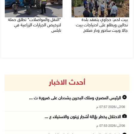
بيت لحم: حجاوي يتفقد بلدة
"النقل والمواصلات" تطلق حملة
نحالين ويطلع على احتياجات بيت
لترخيص الجرارات الزراعية في
جالا وبيت ساحور ودار صلاح
نابلس
06/08/2026 06:13 م
06/08/2026 05:18 م
أحدث الاخبار
الرئيس المصري وملك البحرين يشددان على ضرورة ت ...
06/آب/2026 07:57 م
الاحتلال يخطر بإزالة أشجار زيتون والاستيلاء ع ...
06/آب/2026 07:53 م