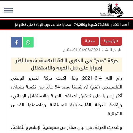
أهم الاخبار
73,386 شهيدا و174,250 مصابا منذ بدء حرب الإبادة على قطاع غزة
MENU
الرئيسية
محلية
تاريخ النشر: 04/06/2021 04:01 م
حركة "فتح" في الذكرى الـ54 للنكسة: شعبنا أكثر
إصرارا على نيل الحرية والاستقلال
رام الله 4-6-2021 وفا- أكدت حركة التحرير الوطني
الفلسطيني (فتح) أن شعبنا وبعد 54 عاما من نكسة حزيران،
أكثر إصرارا على تحقيق أهدافه بالحرية والاستقلال الوطني،
وإقامة الدولة الفلسطينية المستقلة وعاصمتها القدس
الشرقية.
وشددت الحركة، في بيان صادر عن مفوضية الإعلام والثقافة،