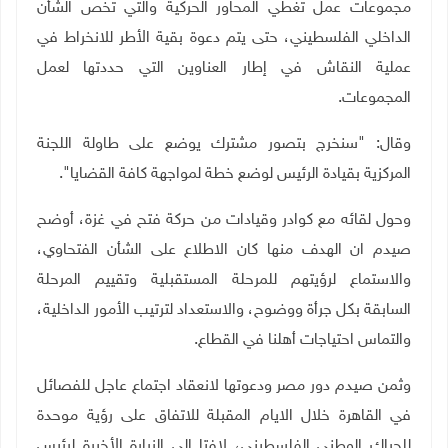
مجموعات عمل تغطي المحاور الحركية والتي تخص الشأن
الداخلي الفلسطيني، حتى يتم دعوة بقية الأطر للانخراط في
عملية النقاش في إطار العناوين التي حددتها لعمل
المجموعات
.
وقال: "سنخرج بتصور مشترك يوضع على طاولة اللجنة
المركزية بقيادة الرئيس لوضع خطة لمواجهة كافة القضايا".
وحول لقائه مع كوادر وقيادات من حركة فتح في غزة، أوضح
صيدم ان الهدف منها كان الاطلاع على الشأن الفتحاوي،
والاستماع لرؤيتهم للمرحلة المستقبلية وتقييم المرحلة
السابقة بكل جرأة ووضوح، والاستعداد لترتيب الأمور الداخلية،
والتماس احتياجات أهلنا في القطاع
.
وثمن صيدم دور مصر ودعوتها لانعقاد اجتماع عاجل للفصائل
في القاهرة خلال الايام المقبلة للاتفاق على رؤية موحدة
للحراك الوطني الفلسطيني، لافتا إلى الزيارة الأخيرة لرئيس