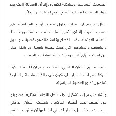
الخدمات الأساسية ومشكلة الكهرباء، إلا أن المعاناة زادت بعد
جولة القصف المهولة وأصبح حجم الدمار كبيرا جدا
"
.
وقال صيدم إن نتنياهو حاول تصدير أزمته السياسية على
حساب شعبنا، إلا أن الأمور انقلبت ضده، مثمنا دور نشطاء
الاعلام الاجتماعي في القطاع وكافة مناصري قضيتنا، والدول
والشعوب والمشاهير التي هبت لنصرة شعبنا، ما شكل حالة
من انقلاب الرأي العام وبدأت حالة التعاطف بالتصاعد
.
وفيما يتعلق بالشأن الداخلي، أضاف صيدم ان اللجنة المركزية
لحركة فتح اتخذت قرارا بأن تكون في حالة انعقاد دائم لمتابعة
تفاصيل تطور العملية السياسية
.
وأشار صيدم إلى تشكيل لجنة داخل اللجنة المركزية، عضويتها
من نصف عدد أعضاء المركزية، ناقشت الشأن الداخلي
ووضعت ورقة عمل، ثم ارتأت في اجتماعها أن ينبثق عنها تسع