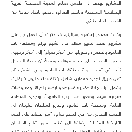
المشاريع تهدف الى طمس معالم المدينة المقدسة العربية
الإسلامية المسيحية وتأجيج الصراع، وتدفع باتجاه موجة من
الغضب الفلسطيني.
وكانت مصادر إعلامية إسرائيلية قد ذكرت أن العمل جار على
مشروع ضخم لتغيير معالم حي الشيخ جرّاح ومنطقة باب
العامود بالقدس، وتحويلها من "مركز صراع" إلى "مركز ترفيهي
نابض بالحياة"، على حد تعبيرها، موضحةً أن بلدية الاحتلال
تأمل في تغيير صورة منطقة باب العامود وحي الشيخ جرّاح
"عن طريق تجديد معماري شامل بتكلفة 70 مليون شيقل"،
يشمل "بناء جادة حضرية فسيحة ونابضة بالحياة، ومعروضات
ضوئية سيتم وضعها على باب العامود". وتجديد المنطقة
العامة، ومنطقة باب العامود وشارع السلطان سليمان إلى
الطرف الجنوبي من حي الشيخ جراح، "مع الحفاظ على القيم
التاريخية للفضاء". إضافة الى تطوير محور شارع السلطان