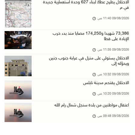
إجلاء آلاف السكان مع اتساع حرائق الغابات غرب ...
الاحتلال يطرح عطاءً لبناء 627 وحدة استعمارية جديدة
في م
09/آب/2026 09:41 ص
09/08/2026 11:40 ص
جيش الاحتلال يواصل نسف المنازل واستهداف خيام ...
09/آب/2026 09:29 ص
73,386 شهيدا و174,250 مصابا منذ بدء حرب
الإبادة على قطا
الاحتلال يطلق النار على راعي أغنام في إذنا وي ...
09/آب/2026 09:18 ص
09/08/2026 11:35 ص
الاحتلال يستولي على منزل في عرابة جنوب جنين
الملتقى الثاني لـ"شعراء من أجل فلسطين" في الأ ...
ويحوّله إلى
09/آب/2026 09:13 ص
09/08/2026 10:32 ص
مستعمرون إرهابيون يحرقون مسكنا بمسافر يطا جنو ...
الاحتلال يقتحم مدينة نابلس
09/آب/2026 08:49 ص
09/08/2026 10:20 ص
أسعار العملات مقابل الشيقل
اعتقال مواطنين من بلدة سنجل شمال رام الله
09/آب/2026 08:44 ص
الاحتلال يقتحم عدة قرى في نابلس ويداهم منازل ...
09/08/2026 09:48 ص
09/آب/2026 08:36 ص
أبرز عناوين الصحف الفلسطينية