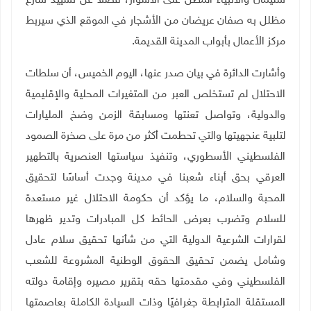
سليمان والأنبياء المطل على الأسوار، فضلا عن تشييد شارع
مظلل به صفان عريضان من الأشجار في الموقع الذي سيربط
مركز الأعمال بأبواب المدينة القديمة.
وأشارت الدائرة في بيان صدر عنها، اليوم الخميس، أن سلطات
الاحتلال لم تستخلص العبر من المتغيرات المحلية والإقليمية
والدولية، وتواصل تعنتها ومسابقة الزمن وضخ المليارات
لتلبية عنجهيتها والتي تحطمت أكثر من مرة على صخرة الصمود
الفلسطيني الأسطوري، وتنفيذ سياستها العنصرية بالتطهير
العرقي بحق أبناء شعبنا في مدينة وجدت أساسًا لتحقيق
المحبة والسلام، ما يؤكد أن حكومة الاحتلال غير مستعدة
للسلام وتضرب بعرض الحائط كل المبادرات وتدير ظهرها
لقرارات الشرعية الدولية التي من شأنها تحقيق سلام عادل
وشامل يضمن تحقيق الحقوق الوطنية المشروعة للشعب
الفلسطيني وفي مقدمتها حقه بتقرير مصيره وإقامة دولته
المستقلة المترابطة جغرافيًا وذات السيادة الكاملة بعاصمتها