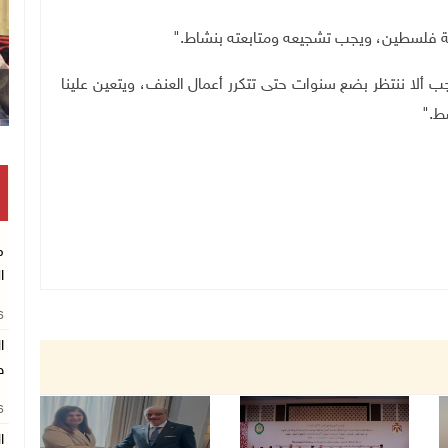
ية فلسطين، ويجب تشجيعه ومتابعته بنشاط
".
ألا ننتظر بضع سنوات حتى تتكرر أعمال العنف، ويتعين علينا
سط
".
م
ا
26
ا
ط
26
ال