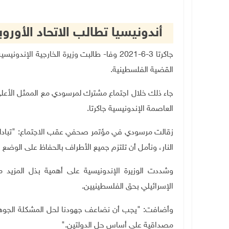
أندونيسيا تطالب الاتحاد الأو
جاكرتا 3-6-2021 وفا- طالبت وزيرة الخارجية 
القضية الفلسطينية
.
جاء ذلك خلال اجتماع مشترك لمرسودي مع الممثل الأعلى 
العاصمة الإندونيسية جاكرتا
.
زقالت مرسودي في مؤتمر صحفي عقب الاجتماع: "تبادلنا
النار، ونأمل أن تلتزم جميع الأطراف بالحفاظ على الوضع ا
وشددت الوزيرة الإندونيسية على أهمية بذل المزيد من
الإسرائيلي بحق الفلسطينيين
.
وأضافت: "يجب أن نضاعف جهودنا لحل المشكلة الجوهر
مصداقية على أساس حل الدولتين
".