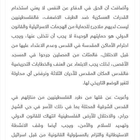
وأضافت أن الحق في الدفاع عن النفس لا يعني استخدام
القدرات العسكرية ضد الطرف الاضعف، فالفلسطينيين
ليست لديهم ملاجئ للحماية من الهجمات الاسرائيلية والقانون
الدولي هو حمايتهم الوحيدة لا يجب أن نتخلى عنها، ويجب
احترام الأماكن المقدسة في القدس وعدم الاعتداء عليها من
قبل الاحتلال، فالمئات من المصلين جرحوا في المسجد
الأقصى، لذلك يجب الابتعاد عن العنف والخطابات التحريضية
فالقدس المكان المقدس للأديان الثلاثة ونرفض أي محاولة
لتغير الوضع التاريخي لها
.
وأعربت عن قلها من طرد الفلسطينيين من منازلهم في
القدس الشرقية المحتلة بما في ذلك الأسر في حي الشيخ
جراح، والاحتلال للأرض الفلسطينية انتهاك للقانون الدولي
وتهديد للسلام والأمن، ويجب أيضا وقف الانشطة
الاستيطانية والتزام بالمسؤولية القانونية من قبل اسرائيل