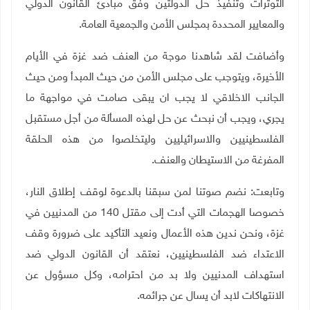
التوترات وتنفيذ حل الدولتين وفق مبادئ القانون الدولي
والمعايير المحددة بمجلس الأمن والجمعية العامة
.
وأضافت لقد شاهدنا موجة من العنف ضد غزة في الأيام
الأخيرة، ويتوجب على مجلس الأمن من حيث المبدأ ومن حيث
الجانب الاخلاقي لا يجب ان يبقى صامت في مواجهة ما
يجري، ويجب أن نبحث عن حل لهذه المسألة من أجل مستقبل
الفلسطينيين والاسرائيليين وليتخلصوا من هذه الحلقة
المفرغة من الاستيطان والعنف
.
وتابعت: نضم صوتنا لمن سبقنا بالدعوة لوقف إطلاق النار،
خصوصا الهجمات التي أدت إلى مقتل 140 من المدنيين في
غزة، ونحن ندين هذه الأعمال ونعيد التأكيد على ضرورة وقف
الاعتداء ضد الفلسطينيين، نعتقد أن القانون الدولي ضد
استهداف المدنيين ولا بد من احترامه، وكل مسؤول عن
الانتهاكات لابد أن يسال عن جرائمه
.