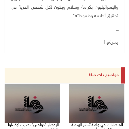
والإسرائيليون بكرامة وسلام ويكون لكل شخص الحرية في
تحقيق أحلامه وطموحاته".
ــــ
ر.س/و.أ
مواضيع ذات صلة
الفيضانات في ولاية آسام الهندية
الإعصار "دولفين" يضرب أوكيناوا