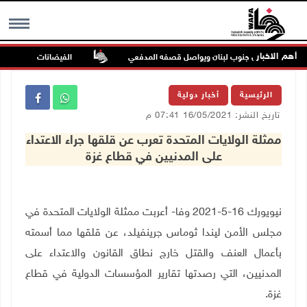
أهم الاخبار
لدة ميس الجبل جنوب لبنان ويواصل قصفه المدفعي
الفيضانات في ولاية آسام الهندي
MENU
الرئيسية
أخبار دولية
تاريخ النشر: 16/05/2021 07:41 م
ممثلة الولايات المتحدة تعرب عن قلقها جراء الاعتداء
على المدنيين في قطاع غزة
نيويورك 16-5-2021 وفا- أعربت ممثلة الولايات المتحدة في
مجلس الأمن ليندا ثوماس جرينفيلد، عن قلقها مما أسمته
بأعمال العنف والقتل خارج نطاق القانون والاعتداء على
المدنيين، التي رصدتها تقارير المؤسسات الدولية في قطاع
غزة
.