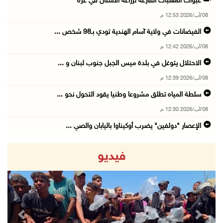
عبوات المعلبات الفارغة لزراعة الأشتال في غزة
08/آب/2026 12:53 م
الفيضانات في ولاية آسام الهندية تودي بـ98 شخص ...
08/آب/2026 12:42 م
الاحتلال يتوغل في بلدة ميس الجبل جنوب لبنان و ...
08/آب/2026 12:39 م
سلطة المياه تطلق مشروعا وطنيا يقود التحول نحو ...
08/آب/2026 12:30 م
الإعصار "دولفين" يضرب أوكيناوا باليابان والصي ...
08/آب/2026 12:08 م
فيديو
42 الف مسافر تنقلوا عبر معبر الكرامة الأسبوع ...
08/آب/2026 11:44 ص
الاحتلال يواصل تجريف أراضٍ في سنجل شمال رام ...
08/آب/2026 11:35 ص
revious
Next
منتخبنا الوطني للتايكواندو يستهل مشاركته في ب ...