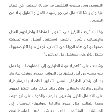
التصعيد، ومن صعوبة التخفيف من معاناة المدنيين في قطاع
غزة وأن ينشأ الأطفال في جو يسوده الأمل والتفاؤل بدلاً من
الصدمة
.
وقالت: "يجب التركيز على شعوب المنطقة واحتياجهم للعدل
والإنصاف والأمن، والفرص لمستقبل أفضل. هذه تحديات
صعبة، ولكن هذه الجولة من التصعيد تجعل منها أكثر صعوبة،
بشكل يؤثر على مستقبل حل الدولتين
".
وشددت على "أهمية عودة الطرفين إلى المفاوضات والعمل
بنية حسنة من أجل تحقيق حل الدولتين بحدود معترف بها، ولا
بد أن يتمتع الطرفان بنفس التدابير الخاصة بالديمقراطية
والأمن والرفاه والسلام، ولكن حالياً هناك حاجة لتركيز الجهود
على الأطفال الذين يشعرون بالرعب والخوف على أرواحهم،
وهذا يتطلب بذل جهود والتزاماً لمواجهته للوصول إلى
المستقبل المنشود الذي يعيش فيه الفلسطينيون