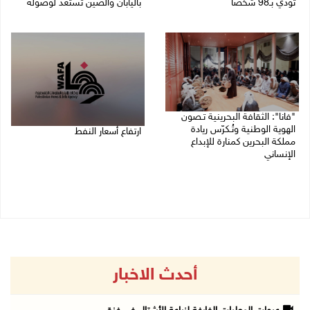
تودي بـ98 شخصاً
باليابان والصين تستعد لوصوله
08/08/2026 12:42 م
08/08/2026 12:08 م
"فانا": الثقافة البحرينية تـصون
الهوية الوطنية وتُـكرّس ريادة
ارتفاع أسعار النفط
مملكة البحرين كمنارة للإبداع
الإنساني
08/08/2026 08:23 ص
08/08/2026 11:04 ص
أحدث الاخبار