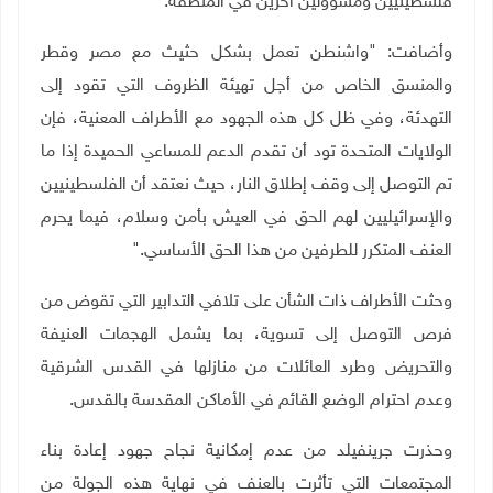
فلسطينيين ومسؤولين آخرين في المنطقة
.
وأضافت: "واشنطن تعمل بشكل حثيث مع مصر وقطر
والمنسق الخاص من أجل تهيئة الظروف التي تقود إلى
التهدئة، وفي ظل كل هذه الجهود مع الأطراف المعنية، فإن
الولايات المتحدة تود أن تقدم الدعم للمساعي الحميدة إذا ما
تم التوصل إلى وقف إطلاق النار، حيث نعتقد أن الفلسطينيين
والإسرائيليين لهم الحق في العيش بأمن وسلام، فيما يحرم
العنف المتكرر للطرفين من هذا الحق الأساسي
".
وحثت الأطراف ذات الشأن على تلافي التدابير التي تقوض من
فرص التوصل إلى تسوية، بما يشمل الهجمات العنيفة
والتحريض وطرد العائلات من منازلها في القدس الشرقية
وعدم احترام الوضع القائم في الأماكن المقدسة بالقدس
.
وحذرت جرينفيلد من عدم إمكانية نجاح جهود إعادة بناء
المجتمعات التي تأثرت بالعنف في نهاية هذه الجولة من