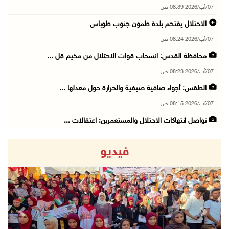
07/آب/2026 08:39 ص
الاحتلال يقتحم بلدة طمون جنوب طوباس
07/آب/2026 08:24 ص
محافظة القدس: انسحاب قوات الاحتلال من مخيم قل ...
07/آب/2026 08:23 ص
الطقس: أجواء صافية صيفية والحرارة حول معدلها ...
07/آب/2026 08:15 ص
تواصل انتهاكات الاحتلال والمستعمرين: اعتقالات ...
06/آب/2026 11:53 م
فيديو
الاحتلال يخطر باقتلاع أشجار من 310 دونمات وال ...
06/آب/2026 11:14 م
قوات الاحتلال تقتحم يعبد جنوب غرب جنين
06/آب/2026 10:49 م
revious
Next
48 إصابة منذ بدء عدوان الاحتلال على مخيم قلند ...