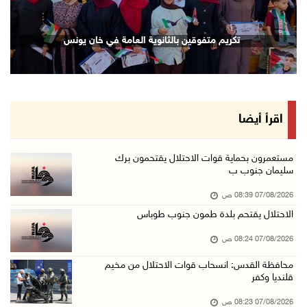
06/آب/2026 10:45 م
الاحتلال يعتقل شابين من المغير
تكريم متفوقين بالثانوية العامة في خان يونس
06/آب/2026 10:27 م
وزير الداخلية يبحث مع مكافحة المخدرات الدولي ...
06/آب/2026 10:01 م
رئيس بلدية الخليل يطلع وفدا أميركيا على تطورا ...
اقرأ أيضا
06/آب/2026 09:59 م
مستعمرون بحماية قوات الاحتلال يقتحمون برك
سليمان جنوب ب
06/آب/2026 09:17 م
07/08/2026 08:39 ص
إصابة مسن بجروح ورضوض إثر اعتداء جيش الاحتلال ...
الاحتلال يقتحم بلدة طمون جنوب طوباس
06/آب/2026 09:13 م
07/08/2026 08:24 ص
ورشة توصي بخطة عاجلة لاستعادة التعليم الوجاهي ...
06/آب/2026 09:08 م
محافظة القدس: انسحاب قوات الاحتلال من مخيم
قلنديا وكفر
الرئيس يستقبل مجلس بلدية رام الله ويشدد على د ...
07/08/2026 08:23 ص