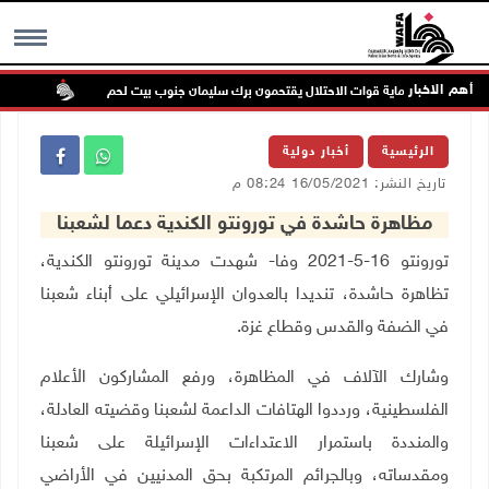
أهم الاخبار
ستعمرون بحماية قوات الاحتلال يقتحمون برك سليمان جنوب بيت لحم
إصابة 
MENU
الرئيسية
أخبار دولية
تاريخ النشر: 16/05/2021 08:24 م
مظاهرة حاشدة في تورونتو الكندية دعما لشعبنا
تورونتو 16-5-2021 وفا- شهدت مدينة تورونتو الكندية،
تظاهرة حاشدة، تنديدا بالعدوان الإسرائيلي على أبناء شعبنا
في الضفة والقدس وقطاع غزة
.
وشارك الآلاف في المظاهرة، ورفع المشاركون الأعلام
الفلسطينية، ورددوا الهتافات الداعمة لشعبنا وقضيته العادلة،
والمنددة باستمرار الاعتداءات الإسرائيلة على شعبنا
ومقدساته، وبالجرائم المرتكبة بحق المدنيين في الأراضي