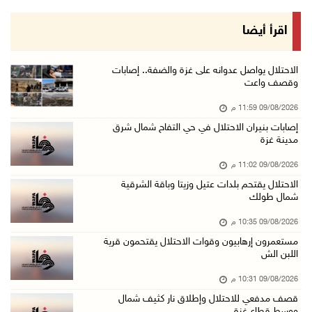
09/آب/2026 08:57 م
الصليب الأحمر يُسهل نقل 37 معتقلا أفرج عنهم إ ...
اقرأ أيضا
09/آب/2026 07:54 م
الاحتلال يقتحم برك سليمان جنوب بيت لحم
الاحتلال يواصل عدوانه على غزة والضفة.. إصابات
وقصف واعت
09/آب/2026 07:33 م
09/08/2026 11:59 م
مستعمرون إرهابيون يهاجمون قرية المغير والاحتل ...
إصابات بنيران الاحتلال في حي التفاح شمال شرق
09/آب/2026 07:02 م
مدينة غزة
ياسر عباس يُهنئ الأمين العام لجبهة التحرير ال ...
09/08/2026 11:02 م
09/آب/2026 06:30 م
الاحتلال يقتحم بلدات عتيل وزيتا وباقة الشرقية
شمال طولك
الجامعة العربية تنعى السفير دياب اللوح
09/آب/2026 05:28 م
09/08/2026 10:35 م
مستعمرون إرهابيون وقوات الاحتلال يقتحمون قرية
ثلاث إصابات برصاص الاحتلال في مدينة خان يونس
اللبن الش
09/آب/2026 05:04 م
09/08/2026 10:31 م
سلطة المياه: تنظيم مياه الأغوار الشمالية يهدف ...
قصف مدفعي للاحتلال وإطلاق نار كثيف شمال
09/آب/2026 04:45 م
ووسط قطاع غزة