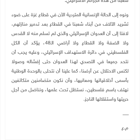
شعبنا من هذه الجرائم الاسرائيلي.
ونوه إلى الحالة الإنسانية المتردية الآن في قطاع غزة على ضوء
تشريد الآلاف من أبناء شعبنا في القطاع بعد تدمير منازلهم،
لافتا إلى أن العدوان الإسرائيلي والذي لم تسلم منه لا القدس
ولا الضفة ولا القطاع ولا أراضي الـ48، يؤكد أن الكل
الفلسطيني في دائرة الاستهداف الإسرائيلي، وعليه يجب أن
نتحد جميعا في التصدي لهذا العدوان حتى إفشاله وصولا
لكنس الاحتلال عن أرضنا، كما علينا أن نتحلى بالوحدة الوطنية
بأسمى أخلاقياتها ومعانيها، وأن نكون متضامنين متكاتفين
نهتف باسم فلسطين، نستظل تحت علمها، ونناضل من أجل
حريتها واستقلالها الناجز.
ـــــــــ
م.ع