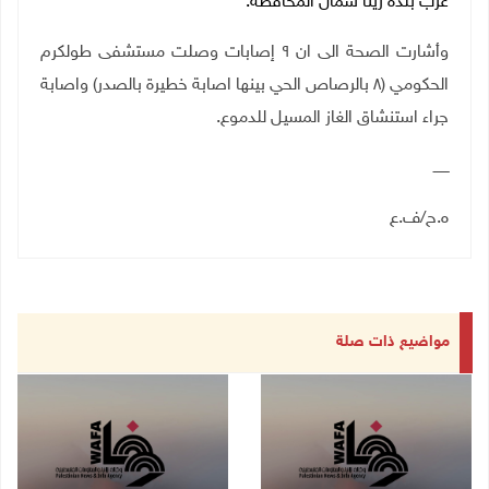
غرب بلدة زيتا شمال المحافظة.
وأشارت الصحة الى ان ٩ إصابات وصلت مستشفى طولكرم
الحكومي (٨ بالرصاص الحي بينها اصابة خطيرة بالصدر) واصابة
جراء استنشاق الغاز المسيل للدموع.
ـــــــ
ه.ح/ف.ع
مواضيع ذات صلة