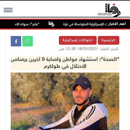
أهم الاخبار
"فتح": عدوان الاحتلال على مخيّم 
MENU
الرئيسية
انتهاكات إسرائيلية
تاريخ النشر: 16/05/2021 12:35 ص
"الصحة": استشهاد مواطن واصابة 9 آخرين برصاص
الاحتلال في طولكرم