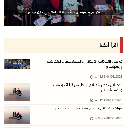
إصابة مسن بجروح ورضوض إثر اعتداء جيش الاحتلال ...
تكريم متفوقين بالثانوية العامة في خان يونس
06/آب/2026 09:13 م
ورشة توصي بخطة عاجلة لاستعادة التعليم الوجاهي ...
06/آب/2026 09:08 م
الرئيس يستقبل مجلس بلدية رام الله ويشدد على د ...
اقرأ أيضا
06/آب/2026 08:36 م
جماهير شعبنا تشيع جثمان الشهيد علاء صبيح في ت ...
تواصل انتهاكات الاحتلال والمستعمرين: اعتقالات
وإصابات و
06/آب/2026 08:33 م
06/08/2026 11:53 م
الاحتلال يوسع حملات الدهم والاعتقال في قلنديا ...
الاحتلال يخطر باقتلاع أشجار من 310 دونمات
06/آب/2026 08:06 م
والاستيلاء عل
الرئيس المصري وملك البحرين يشددان على ضرورة ت ...
06/08/2026 11:14 م
06/آب/2026 07:57 م
قوات الاحتلال تقتحم يعبد جنوب غرب جنين
الاحتلال يخطر بإزالة أشجار زيتون والاستيلاء ع ...
06/08/2026 10:49 م
06/آب/2026 07:53 م