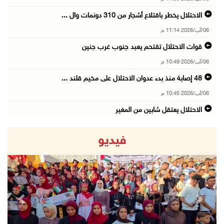
الاحتلال يخطر باقتلاع أشجار من 310 دونمات وال ...
06/آب/2026 11:14 م
قوات الاحتلال تقتحم يعبد جنوب غرب جنين
06/آب/2026 10:49 م
48 إصابة منذ بدء عدوان الاحتلال على مخيم قلند ...
06/آب/2026 10:45 م
الاحتلال يعتقل شابين من المغير
06/آب/2026 10:27 م
فيديو
وزير الداخلية يبحث مع مكافحة المخدرات الدولي ...
06/آب/2026 10:01 م
رئيس بلدية الخليل يطلع وفدا أميركيا على تطورا ...
06/آب/2026 09:59 م
revious
Next
06/آب/2026 09:17 م