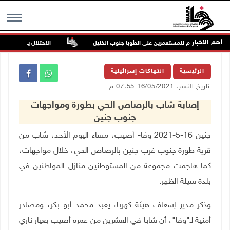
أهم الاخبار
اكن في هجوم للمستعمرين على الطوبا جنوب الخليل
الاحتلال يقتحم عورتا ج
MENU
الرئيسية
انتهاكات إسرائيلية
تاريخ النشر: 16/05/2021 07:55 م
إصابة شاب بالرصاص الحي بطورة ومواجهات
جنوب جنين
جنين 16-5-2021 وفا- أصيب، مساء اليوم الأحد، شاب من
قرية طورة جنوب غرب جنين بالرصاص الحي، خلال مواجهات،
كما هاجمت مجموعة من المستوطنين منازل المواطنين في
بلدة سيلة الظهر.
وذكر مدير إسعاف هيئة كهرباء يعبد محمد أبو بكر، ومصادر
أمنية لـ"وفا"، أن شابا في العشرين من عمره أصيب بعيار ناري