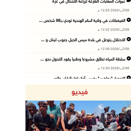
عبوات المعلبات الفارغة لزراعة الأشتال في غزة
08/آب/2026 12:53 م
الفيضانات في ولاية آسام الهندية تودي بـ98 شخص ...
08/آب/2026 12:42 م
الاحتلال يتوغل في بلدة ميس الجبل جنوب لبنان و ...
08/آب/2026 12:39 م
سلطة المياه تطلق مشروعا وطنيا يقود التحول نحو ...
08/آب/2026 12:30 م
الإعصار "دولفين" يضرب أوكيناوا باليابان والصي ...
08/آب/2026 12:08 م
فيديو
42 الف مسافر تنقلوا عبر معبر الكرامة الأسبوع ...
08/آب/2026 11:44 ص
الاحتلال يواصل تجريف أراضٍ في سنجل شمال رام ...
08/آب/2026 11:35 ص
Previous
Next