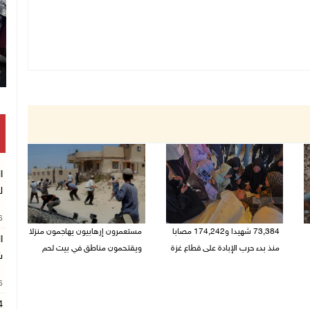
ا
ل
26
73,384 شهيدا و174,242 مصابا
مستعمرون إرهابيون يهاجمون منزلا
ا
منذ بدء حرب الإبادة على قطاع غزة
ويقتحمون مناطق في بيت لحم
ش
08/08/2026 10:50 ص
08/08/2026 10:22 ص
26