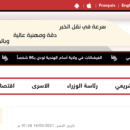
Français
Engl
الفيضانات في ولاية آسام الهندية تودي بـ98 شخصاً
شريعي
رئاسة الوزراء
الاسرى
اقتصا
تاريخ النشر: 16/05/2021 07:48 م