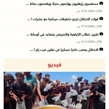
مستعمرون إرهابيون يهاجمون منزلا ويقتحمون مناط ...
08/آب/2026 10:22 ص
قوات الاحتلال تجري تحقيقات ميدانية مع عشرات ا ...
08/آب/2026 10:18 ص
تقرير: خطاب الكراهية والتحريض يتصاعد في أوساط ...
08/آب/2026 10:10 ص
الاحتلال ينصب حاجزا عسكريا في نعلين غرب رام ا ...
08/آب/2026 09:38 ص
فيديو
3 إصابات برصاص الاحتلال شمال خان يونس
08/آب/2026 09:09 ص
ارتفاع أسعار النفط
08/آب/2026 08:23 ص
revious
Next
أبرز عناوين الصحف الفلسطينية
08/آب/2026 08:21 ص