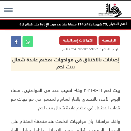
أهم الاخبار
73,384 شهيدا و174,242 مصابا منذ بدء حرب الإبادة على قطاع غزة
MENU
الرئيسية
انتهاكات إسرائيلية
تاريخ النشر: 16/05/2021 07:54 م
إصابات بالاختناق في مواجهات بمخيم عايدة شمال
بيت لحم
بيت لحم ١٦-٥-٣٠٢١ وفا- اصيب عدد من المواطنين، مساء
اليوم الأحد، بالاختناق بالغاز السام والمدمع، في مواجهات مع
قوات الاحتلال في مخيم عايدة شمال بيت لحم
.
وافاد مراسلنا، بأن مواجهات اندلعت عند منطقة المفتاح على
المدخل الشرقي، أطلق جنود الاحتلال خلالها قنابل الغاز