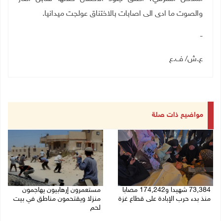
والصوت ما ادى الى اصابات بالاختناق عولجت ميدانيا
.
-
ع.ش/ ف.ع
مواضيع ذات صلة
73,384 شهيدا و174,242 مصابا
مستعمرون إرهابيون يهاجمون
منذ بدء حرب الإبادة على قطاع غزة
منزلا ويقتحمون مناطق في بيت
لحم
08/08/2026 10:50 ص