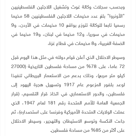
وبحسب سجلات وكالة غوث وتشغيل اللاجئين الفلسطينيين
"الأونروا" بلغ عدد مخيمات اللاجئين الفلسطينيين 58 مخيما
رسميا تابعا للوكالة تتوزع بواقع 10 مخيمات في الأردن، و9
مخيمات في سوريا، و12 مخيما في لبنان، و19 مخيما في
الضفة الغربية، و8 مخيمات في قطاع غزة
.
وسيطر الاحتلال الذي أعلن قيام دولته في مثل هذا اليوم قبل
72 عاما، على 78% من مساحة فلسطين التاريخية (27000
كيلو متر مربع)، وذلك بدعم من الاستعمار البريطاني تنفيذا
لوعد بلفور المزعوم عام 1917 وتسهيل هجرة اليهود إلى
فلسطين، والدور الاستعماري في اتخاذ قرار التقسيم، (قرار
الجمعية العامة للأمم المتحدة رقم 181 لعام 1947، الذي
عملت الولايات المتحدة الأميركية وفرنسا على استصداره)، ثم
جاءت النكسة وتوسع الاستيطان والتهجير، وسيطر الاحتلال
على أكثر من 85% من مساحة فلسطين
.