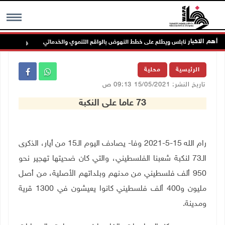
أهم الاخبار
مجلس بلدي نابلس ويطلع على خطط النهوض بالواقع التنموي والخدماتي
لجنة 
MENU
الرئيسية
محلية
تاريخ النشر: 15/05/2021 09:13 ص
73 عاما على النكبة
رام الله 15-5-2021 وفا- يصادف اليوم الـ15 من أيار، الذكرى
الـ73 لنكبة شعبنا الفلسطيني، والتي كان ضحيتها تهجير نحو
950 ألف فلسطيني من مدنهم وبلداتهم الأصلية، من أصل
مليون و400 ألف فلسطيني كانوا يعيشون في 1300 قرية
ومدينة
.