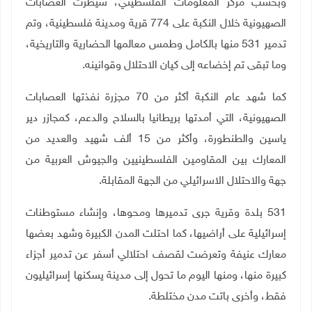
وبحسب مركز المعلومات الفلسطيني، سيطرت العصابات
الصهيونية خلال النكبة على 774 قرية ومدينة فلسطينية، وتم
تدمير 531 منها بالكامل وطمس معالمها الحضارية والتاريخية،
وما تبقى تم إخضاعه إلى كيان الاحتلال وقوانينه
.
كما شهد عام النكبة أكثر من 70 مجزرة نفذتها العصابات
الصهيونية، التي أمدتها بريطانيا بالسلاح والدعم، كمجازر دير
ياسين والطنطورة، وأكثر من 15 ألف شهيد والعديد من
المعارك بين المقاومين الفلسطينيين والجيوش العربية من
جهة والاحتلال الاسرائيلي من الجهة المقابلة
.
531 بلدة وقرية جرى تدميرها ومحوها، وإنشاء مستوطنات
إسرائيلية على أراضيها، كما احتلت المدن الكبيرة وشهد بعضها
معارك عنيفة وتعرضت لقصف احتلالي أسفر عن تدمير أجزاء
كبيرة منها، ومنها اليوم ما تحول إلى مدينة يسكنها إسرائيليون
فقط، وأخرى باتت مدن مختلطة
.