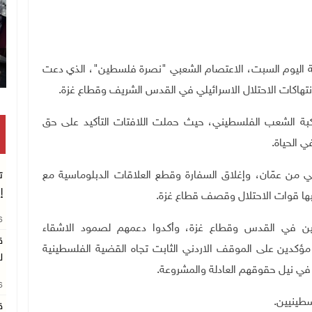
الاسرائيلية اليوم السبت، الاعتصام الشعبي "نصرة فلسطين"، الذي دعت
لانتهاكات الاحتلال الاسرائيلي في القدس الشريف وقطاع غزة
.
د في الاعتصام انه جاء بالتزامن مع الذكرى ٧٣ لنكبة الشعب الفلسطيني، حيث حملت اللافتات التأكيد على حق
 الحياة
.
ي من عمّان، وإغلاق السفارة وقطع العلاقات الدبلوماسية مع
ت
إ
م بها قوات الاحتلال وقصف قطاع غزة
.
26
نيين في القدس وقطاع غزة، وأكدوا دعمهم لصمود الاشقاء
ق
 مؤكدين على الموقف الاردني الثابت تجاه القضية الفلسطينية
ل
في نيل حقوقهم العادلة والمشروعة
.
26
سطينيين
.
ق