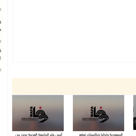
26
ق
ج
26
ق
غ
26
السعودية وتركيا وباكستان توقع
أمين عام الجامعة العربية يحذر من