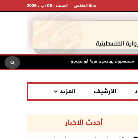
حالة الطقس
السبت ، 08 آب ، 2026
تعمرون يهاجمون قرية أبو نجيم ويصيبون مواطنين ويعتدون على طواقم الإس
د
الارشيف
المزيد
أحدث الاخبار