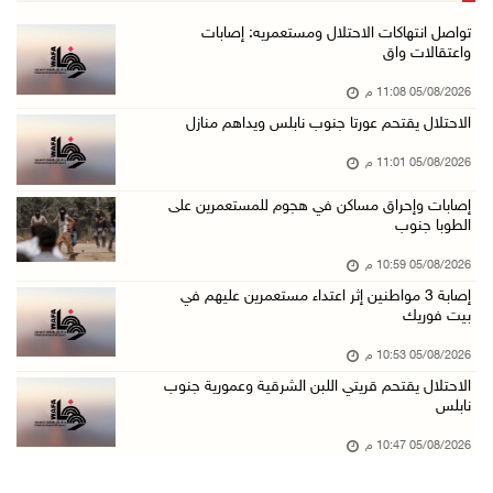
باسم الرئيس: وزير الداخلية يمنح العميد جيسون ...
تواصل انتهاكات الاحتلال ومستعمريه: إصابات
واعتقالات واق
05/آب/2026 07:50 م
05/08/2026 11:08 م
الاحتلال يقتحم كفر مالك ودير جرير ومستعمرون ي ...
الاحتلال يقتحم عورتا جنوب نابلس ويداهم منازل
05/آب/2026 07:17 م
05/08/2026 11:01 م
"التربية" تخرج الفوج الأول من مدربي المعلمين ...
05/آب/2026 06:44 م
إصابات وإحراق مساكن في هجوم للمستعمرين على
الطوبا جنوب
عبد السلام السيد يفوز بترشيح الديمقراطيين لمج ...
05/08/2026 10:59 م
05/آب/2026 06:43 م
إصابة 3 مواطنين إثر اعتداء مستعمرين عليهم في
الهلال الأحمر: 8 إصابات إثر اعتداء الاحتلال ...
بيت فوريك
05/آب/2026 06:13 م
05/08/2026 10:53 م
مخطط استعماري جديد في "جيلو" يهدد بعزل القدس ...
الاحتلال يقتحم قريتي اللبن الشرقية وعمورية جنوب
نابلس
05/آب/2026 06:10 م
الاحتلال ينصب حاجزًا عسكريًا على مدخل بلدة دي ...
05/08/2026 10:47 م
05/آب/2026 06:04 م