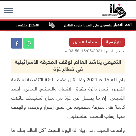
أهم الاخبار
 هجوم للمستعمرين على الطوبا جنوب الخليل
الاحتلال يقتحم عورتا جنوب ناب
MENU
الرئيسية
منظمة التحرير
تاريخ النشر: 15/05/2021 03:58 م
التميمي يناشد العالم لوقف المحرقة الإسرائيلية
في قطاع غزة
رام الله 15-5-2021 وفا- قال عضو اللجنة التنفيذية لمنظمة
التحرير، رئيس دائرة حقوق الانسان والمجتمع المدني،
أحمد
التميمي، إن ما يحصل في غزة من مجازر تستهدف عائلات
كاملة هي محرقة مقصودة عن سبق إصرار وترصد، والهدف
منها إرهاب الشعب الفلسطيني
.
وأضاف التميمي في بيان له اليوم السبت "كل العالم يعلم ما