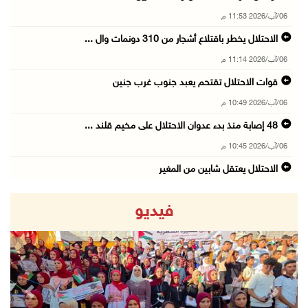
06/آب/2026 11:53 م
الاحتلال يخطر باقتلاع أشجار من 310 دونمات وال ...
06/آب/2026 11:14 م
قوات الاحتلال تقتحم يعبد جنوب غرب جنين
06/آب/2026 10:49 م
48 إصابة منذ بدء عدوان الاحتلال على مخيم قلند ...
06/آب/2026 10:45 م
الاحتلال يعتقل شابين من المغير
06/آب/2026 10:27 م
فيديو
وزير الداخلية يبحث مع مكافحة المخدرات الدولي ...
06/آب/2026 10:01 م
رئيس بلدية الخليل يطلع وفدا أميركيا على تطورا ...
06/آب/2026 09:59 م
revious
Next