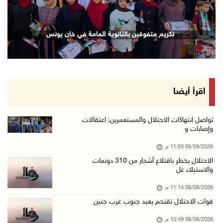
06/آب/2026 09:17 م
إصابة مسن بجروح ورضوض إثر اعتداء جيش الاحتلال ...
تكريم متفوقين بالثانوية العامة في خان يونس
06/آب/2026 09:13 م
ورشة توصي بخطة عاجلة لاستعادة التعليم الوجاهي ...
06/آب/2026 09:08 م
الرئيس يستقبل مجلس بلدية رام الله ويشدد على د ...
اقرأ أيضا
06/آب/2026 08:36 م
جماهير شعبنا تشيع جثمان الشهيد علاء صبيح في ت ...
تواصل انتهاكات الاحتلال والمستعمرين: اعتقالات
وإصابات و
06/آب/2026 08:33 م
06/08/2026 11:53 م
الاحتلال يوسع حملات الدهم والاعتقال في قلنديا ...
الاحتلال يخطر باقتلاع أشجار من 310 دونمات
06/آب/2026 08:06 م
والاستيلاء عل
الرئيس المصري وملك البحرين يشددان على ضرورة ت ...
06/08/2026 11:14 م
06/آب/2026 07:57 م
قوات الاحتلال تقتحم يعبد جنوب غرب جنين
الاحتلال يخطر بإزالة أشجار زيتون والاستيلاء ع ...
06/08/2026 10:49 م