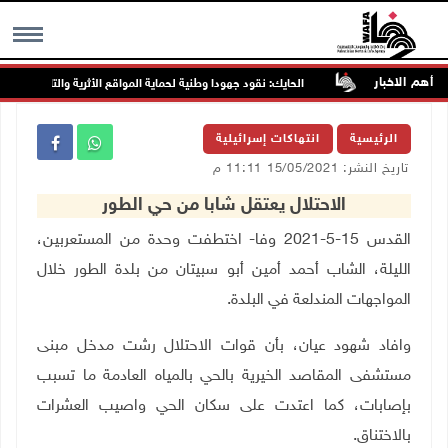
أهم الاخبار
اء المقبل
الحايك: نقود جهودا وطنية لحماية المواقع الأثرية والتاريخية المهددة
MENU
الرئيسية
انتهاكات إسرائيلية
تاريخ النشر: 15/05/2021 11:11 م
الاحتلال يعتقل شابا من حي الطور
القدس 15-5-2021 وفا- اختطفت وحدة من المستعربين،
الليلة، الشاب أحمد أمين أبو سبيتان من بلدة الطور خلال
المواجهات المندلعة في البلدة
.
وافاد شهود عيان، بأن قوات الاحتلال رشت مدخل مبنى
مستشفى المقاصد الخيرية بالحي بالمياه العادمة ما تسبب
بإصابات، كما اعتدت على سكان الحي واصيب العشرات
بالاختناق
.