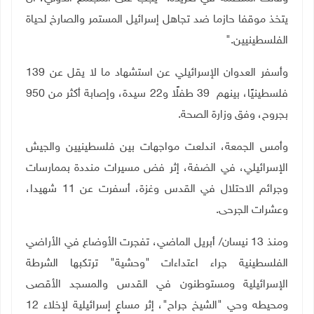
يتخذ موقفا حازما ضد تجاهل إسرائيل المستمر والصارخ لحياة
الفلسطينيين
".
وأسفر العدوان الإسرائيلي عن استشهاد ما لا يقل عن 139
فلسطينيًا، بينهم
39
طفلًا و22 سيدة، وإصابة أكثر من 950
بجروح، وفق وزارة الصحة
.
وأمس الجمعة، اندلعت مواجهات بين فلسطينيين والجيش
الإسرائيلي، في الضفة، إثر فض مسيرات منددة بممارسات
وجرائم الاحتلال في القدس وغزة، أسفرت عن
11
شهيدا،
وعشرات الجرحى
.
ومنذ 13 نيسان/ أبريل الماضي، تفجرت الأوضاع في الأراضي
الفلسطينية جراء اعتداءات "وحشية" ترتكبها الشرطة
الإسرائيلية ومستوطنون في القدس والمسجد الأقصى
ومحيطه وحي "الشيخ جراح"، إثر مساعٍ إسرائيلية لإخلاء 12