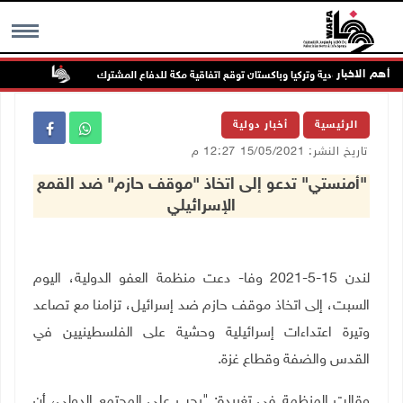
أهم الاخبار
السعودية وتركيا وباكستان توقع اتفاقية مكة للدفاع المشترك
الطقس: أ
MENU
الرئيسية
أخبار دولية
تاريخ النشر: 15/05/2021 12:27 م
"أمنستي" تدعو إلى اتخاذ "موقف حازم" ضد القمع
الإسرائيلي
لندن 15-5-2021 وفا- دعت منظمة العفو الدولية، اليوم
السبت، إلى اتخاذ موقف حازم ضد إسرائيل، تزامنا مع تصاعد
وتيرة اعتداءات إسرائيلية وحشية على الفلسطينيين في
القدس والضفة وقطاع غزة
.
وقالت المنظمة في تغريدة: "يجب على المجتمع الدولي، أن