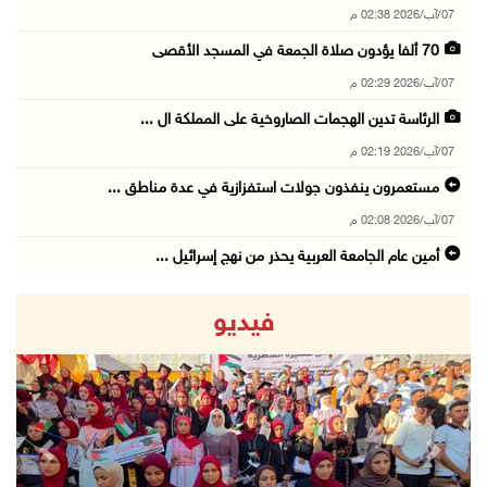
07/آب/2026 02:38 م
70 ألفا يؤدون صلاة الجمعة في المسجد الأقصى
07/آب/2026 02:29 م
الرئاسة تدين الهجمات الصاروخية على المملكة ال ...
07/آب/2026 02:19 م
مستعمرون ينفذون جولات استفزازية في عدة مناطق ...
07/آب/2026 02:08 م
أمين عام الجامعة العربية يحذر من نهج إسرائيل ...
07/آب/2026 01:41 م
فيديو
مستعمرون يهاجمون صهريجا للمياه في خلايل اللوز ...
07/آب/2026 01:38 م
مستعمرون يهاجمون مجددا تجمع الكعابنة شرق الطي ...
07/آب/2026 12:08 م
revious
Next
أسعار النفط تواصل الصعود وسط مخاوف بشأن مستقب ...