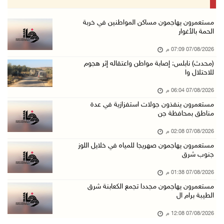
07/آب/2026 02:08 م
أمين عام الجامعة العربية يحذر من نهج إسرائيل ...
مستعمرون يهاجمون مساكن المواطنين في خربة
الحمة بالأغوار
07/آب/2026 01:41 م
07/08/2026 07:09 م
مستعمرون يهاجمون صهريجا للمياه في خلايل اللوز ...
(محدث) نابلس: إصابة مواطن واعتقاله إثر هجوم
07/آب/2026 01:38 م
للاحتلال وا
مستعمرون يهاجمون مجددا تجمع الكعابنة شرق الطي ...
07/08/2026 06:04 م
07/آب/2026 12:08 م
مستعمرون ينفذون جولات استفزازية في عدة
مناطق بمحافظة جن
أسعار النفط تواصل الصعود وسط مخاوف بشأن مستقب ...
07/آب/2026 10:25 ص
07/08/2026 02:08 م
مستعمرون يهاجمون صهريجا للمياه في خلايل اللوز
الذهب يتجه لأفضل أداء أسبوعي منذ كانون الثاني
جنوب شرق
07/آب/2026 10:12 ص
07/08/2026 01:38 م
قوات الاحتلال تنصب حاجزا عسكريا شرق بيت لحم
مستعمرون يهاجمون مجددا تجمع الكعابنة شرق
07/آب/2026 09:06 ص
الطيبة برام ال
مستعمرون بحماية قوات الاحتلال يقتحمون برك سلي ...
07/08/2026 12:08 م