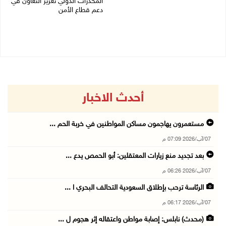
المخدرات الدولي تعزيز التعاون في
07/08/2026 08:15 ص
دعم قطاع الأمن
06/08/2026 10:01 م
أحدث الاخبار
مستعمرون يهاجمون مساكن المواطنين في خربة الحم ...
07/آب/2026 07:09 م
بعد تجديد منع زيارات المعتقلين: أبو الحمص يدع ...
07/آب/2026 06:26 م
الرئاسة ترحب بإطلاق السعودية التحالف البحري ا ...
07/آب/2026 06:17 م
(محدث) نابلس: إصابة مواطن واعتقاله إثر هجوم ل ...