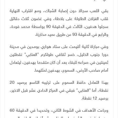
بقي اللعب سجالا دون إصابة الشباك، ومع اقتراب النهاية
قلب الغزلان الطاولة على بلاطة، وفي غضون ثلاث دقائق
سجلوا هدفين، الثالث في الدقيقة 90 بواسطة محمد فودة،
والرابع في الدقيقة 93 عن طريق عميد مخارزة.
وفي مباراة ثانية أقيمت على ستاد هواري بومدين في مدينة
دورا جنوب الخليل، خسر ثقافي طولكرم "العنابي" نقطتين
ثمينتين في صراعه للبقاء بعد أن كان متقدما بهدفين، ليتعادل
أمام صاحب الأرض، السموع، بهدفين لمثلهما.
بهذا التعادل حافظ السموع على ترتيبه التاسع برصيد 20
نقطة، أما "العنابي" فبقي في المركز الحادي عشر قبل الاخير،
برصيد 12 نقطة.
وجاءت الأهداف في الشوط الثاني، وتحديدا في الدقيقة 60