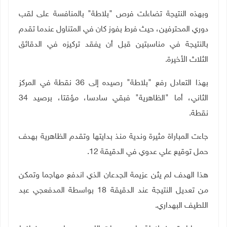
وبهذه النتيجة تضاءلت فرص "بلاطة" بالمنافسة على لقب
دوري المحترفين، حيث فرط بفوز كان في المتناول عندما تقدم
بالنتيجة في مناسبتين قبل أن يفقد تركيزه في الدقائق
الثلاث الأخيرة.
بهذا التعادل رفع "بلاطة" رصيده إلى 36 نقطة في المركز
الثاني، أما "الظاهرية" فبقي سادسا، مؤقتا، برصيد 34
نقطة
.
جاءت المباراة مثيرة وندية منذ بدايتها وتقدم الظاهرية بهدف
حمل توقيع علي عدوي في الدقيقة 12.
هذا الهدف لم يثن عزيمة الجدعان الذي اندفع مهاجما وتمكن
من تعديل النتيجة عند الدقيقة 18 بواسطة المدفعجي عبد
اللطيف البهداري.