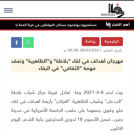
أهم الاخبار
ملاحة
مستعمرون يهاجمون مساكن المواطنين في خربة الحمة بالأغوار الشمالية
MENU
الرئيسية
رياضة
تاريخ النشر: 08/03/2021 06:09 م
مهرجان أهداف في لقاء "بلاطة" و"الظاهرية" وتعقد
مهمة "الثقافي" في البقاء
بيت لحم 8-3-2021 وفا- تعادل فريقا مركز شباب بلاطة
"الجدعان" وشباب الظاهرية "الغزلان" بأربعة أهداف في لقاء
مثير وقوي جمعهما على ملعب الجامعة الأمريكية في مدينة
جنين، ضمن الأسبوع 18 لدوري المحترفين بكرة القدم، اليوم
الاثنين.