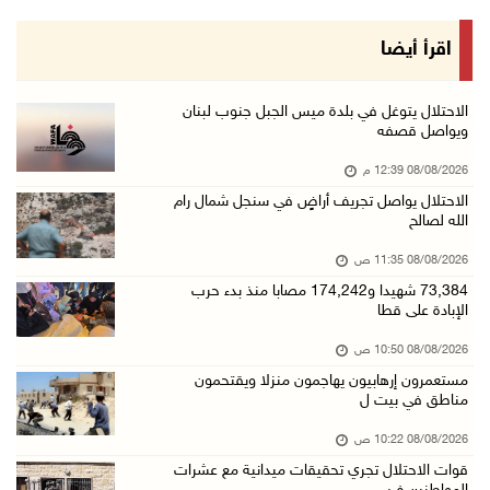
08/آب/2026 10:50 ص
مستعمرون إرهابيون يهاجمون منزلا ويقتحمون مناط ...
اقرأ أيضا
08/آب/2026 10:22 ص
قوات الاحتلال تجري تحقيقات ميدانية مع عشرات ا ...
الاحتلال يتوغل في بلدة ميس الجبل جنوب لبنان
ويواصل قصفه
08/آب/2026 10:18 ص
08/08/2026 12:39 م
تقرير: خطاب الكراهية والتحريض يتصاعد في أوساط ...
الاحتلال يواصل تجريف أراضٍ في سنجل شمال رام
08/آب/2026 10:10 ص
الله لصالح
الاحتلال ينصب حاجزا عسكريا في نعلين غرب رام ا ...
08/08/2026 11:35 ص
08/آب/2026 09:38 ص
73,384 شهيدا و174,242 مصابا منذ بدء حرب
الإبادة على قطا
3 إصابات برصاص الاحتلال شمال خان يونس
08/آب/2026 09:09 ص
08/08/2026 10:50 ص
مستعمرون إرهابيون يهاجمون منزلا ويقتحمون
ارتفاع أسعار النفط
مناطق في بيت ل
08/آب/2026 08:23 ص
08/08/2026 10:22 ص
أبرز عناوين الصحف الفلسطينية
قوات الاحتلال تجري تحقيقات ميدانية مع عشرات
08/آب/2026 08:21 ص