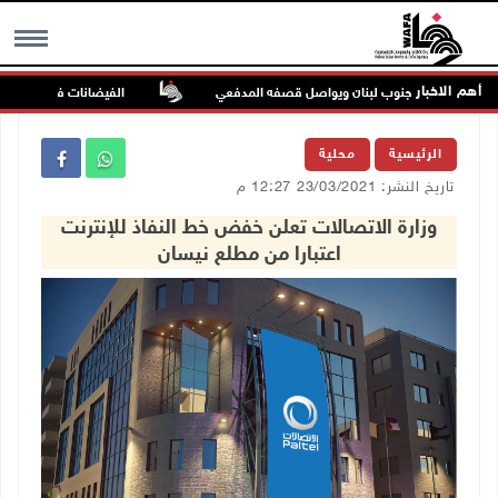
أهم الاخبار
ة ميس الجبل جنوب لبنان ويواصل قصفه المدفعي
الفيضانات في ولاية آسام الهندية 
MENU
الرئيسية
محلية
تاريخ النشر: 23/03/2021 12:27 م
وزارة الاتصالات تعلن خفض خط النفاذ للإنترنت
اعتبارا من مطلع نيسان