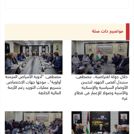
مواضيع ذات صلة
خلال جولة افتراضية.. مصطفى:
مصطفى: "أدوية الأمراض المزمنة
سنبذل أقصى الجهود لتحسن
أولوية".. موجها جهات الاختصاص
الأوضاع السياسية والإنسانية
بتسريع عمليات التوريد رغم الأزمة
والأمنية وصولا للإعمار في قطاع
المالية الخانقة
غزة
04/08/2026 03:16 م
05/08/2026 03:30 م