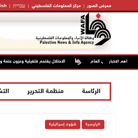
עברית
معرض الصور
مركز المعلومات الفلسطيني
ish
ن معدلها السنوي العام
الاحتلال يقتحم قلقيلية وعزون عتمة وبيت
أهم الاخبار
الرئاسة
منظمة التحرير
الت
الرئيسية
شؤون إسرائيلية