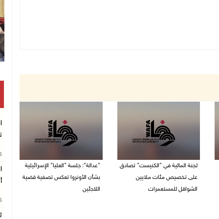
ن
26
لجنة المالية في "الكنيست" تصادق
"عدالة": جلسة "العليا" الإسرائيلية
ا
على تخصيص مئات ملايين
بشأن الأونروا تعكس تصفية قضية
أ
الشواقل للمستعمرات
اللاجئين
26
04/08/2026 08:15 م
03/08/2026 06:47 م
ت