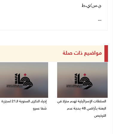
ج.س/ي.ط
...
مواضيع ذات صلة
السلطات الإسرائيلية تهدم منزلا في
إحياء الذكرى السنوية الـ21 لمجزرة
البعنة بـأراضي 48 بحجة عدم
شفا عمرو
الترخيص
04/08/2026 09:06 م
05/08/2026 08:36 ص