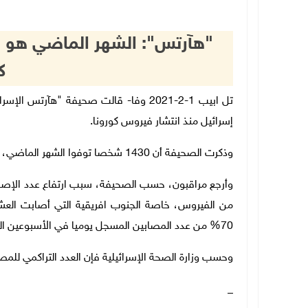
"هآرتس": الشهر الماضي هو ال
ك
تل ابيب 1-2-2021 وفا- قالت صحيفة "هآرتس
إسرائيل منذ انتشار فيروس كورونا.
وذكرت الصحيفة أن 1430 شخصا توفوا الشهر الماضي، وهو الرقم الأعلى من حيث عدد الوفيات.
وأرجع مراقبون، حسب الصحيفة، سبب ارتفاع عدد الإصاب
70% من عدد المصابين المسجل يوميا في الأسبوعين الماضيين.
وحسب وزارة الصحة الإسرائيلية فإن العدد التراكمي للمصابين وصل صباح الي
_