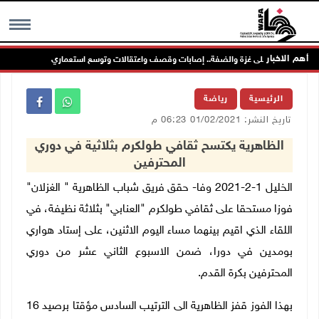
أهم الاخبار
واصل عدوانه على غزة والضفة.. إصابات وقصف واعتقالات وتوسع استعماري
مس
MENU
الرئيسية
رياضة
تاريخ النشر: 01/02/2021 06:23 م
الظاهرية يكتسح ثقافي طولكرم بثلاثية في دوري
المحترفين
الخليل 1-2-2021 وفا- حقق فريق شباب الظاهرية " الغزلان"
فوزا مستحقا على ثقافي طولكرم "العنابي" بثلاثة نظيفة، في
اللقاء الذي اقيم بينهما مساء اليوم الاثنين، على إستاد هواري
بومدين في دورا، ضمن الاسبوع الثاني عشر من دوري
المحترفين بكرة القدم.
بهذا الفوز قفز الظاهرية الى الترتيب السادس مؤقتا برصيد 16