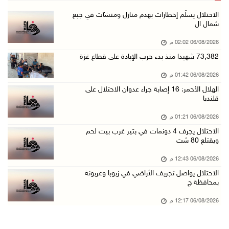
الاحتلال يواصل تجريف الأراضي في زبوبا وعربونة ...
الاحتلال يسلّم إخطارات بهدم منازل ومنشآت في جبع
شمال ال
06/آب/2026 12:17 م
06/08/2026 02:02 م
محافظة القدس: العدوان على مخيم قلنديا يستهدف ...
73,382 شهيدا منذ بدء حرب الإبادة على قطاع غزة
06/آب/2026 12:16 م
06/08/2026 01:42 م
الاحتلال يعتقل 3 مواطنين من أريحا
الهلال الأحمر: 16 إصابة جراء عدوان الاحتلال على
06/آب/2026 12:15 م
قلنديا
الرئاسة تدين وتحذر الاحتلال من استمرار حربه ا ...
06/08/2026 01:21 م
06/آب/2026 11:53 ص
الاحتلال يجرف 4 دونمات في بتير غرب بيت لحم
ويقتلع 80 شت
الاحتلال يهدم منزلا شرق الخليل
06/آب/2026 11:50 ص
06/08/2026 12:43 م
الاحتلال يواصل تجريف الأراضي في زبوبا وعربونة
فتوح: العدوان على مخيم قلنديا تصعيد منظم يندر ...
بمحافظة ج
06/آب/2026 11:45 ص
06/08/2026 12:17 م
الطفل فيصل ينتظر علاج كسر بعموده الفقري
06/آب/2026 11:34 ص