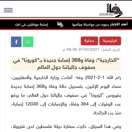
أهم الاخبار
مكّن منظومة السجون من مواصلة جرائمها
إصابة مواطنين في اعتداء للمستعمري
MENU
الرئيسية
محلية
تاريخ النشر: 01/02/2021 08:03 م
"الخارجية": وفاة و368 إصابة جديدة بـ"كورونا" في
صفوف جالياتنا حول العالم
رام الله 1-2-2021 وفا- أفادت وزارة الخارجية والمغتربين،
مساء اليوم الإثنين، بتسجيل حالة وفاة و368 إصابة جديدة
بفيروس "كورونا" في صفوف جالياتنا حول العالم، ما يرفع
عدد الوفيات إلى 364 وفاة، والإصابات إلى 12030 إصابة،
منذ بدء الجائحة.
وفي هذا السياق، ذكرت سفارة دولة فلسطين لدى فنزويلا،