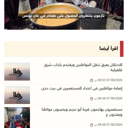
07/آب/2026 06:04 م
الرئاسة ترحب باتفاقية مكة للدفاع المشترك بين ...
نازحون ينتظرون الحصول على طعام في خان يونس
07/آب/2026 05:25 م
3 إصابات إثر تعرضهم للطعن في الطيبة داخل أراض ...
07/آب/2026 04:57 م
بيروت: اللجنة الفنية للمجلس الوطني تناقش التر ...
اقرأ أيضا
07/آب/2026 03:31 م
السعودية وتركيا وباكستان توقع اتفاقية مكة للد ...
الاحتلال يعيق تنقل المواطنين ويقتحم بلدات شرق
قلقيلية
07/آب/2026 02:38 م
07/08/2026 08:52 م
70 ألفا يؤدون صلاة الجمعة في المسجد الأقصى
إصابة مواطنين في اعتداء للمستعمرين في بيت دجن
07/آب/2026 02:29 م
07/08/2026 08:48 م
الرئاسة تدين الهجمات الصاروخية على المملكة ال ...
07/آب/2026 02:19 م
مستعمرون يهاجمون قرية أبو نجيم ويصيبون مواطنا
ويعتدون ع
مستعمرون ينفذون جولات استفزازية في عدة مناطق ...
07/08/2026 08:08 م
07/آب/2026 02:08 م