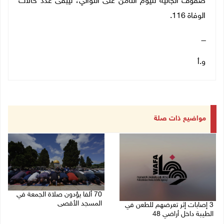
صفوف الجالية لليوم الثامن على التوالي، ليبقى عدد حالات
الوفاة 116.
ــــ
و.أ
مواضيع ذات صلة
70 ألفا يؤدون صلاة الجمعة في
المسجد الأقصى
3 إصابات إثر تعرضهم للطعن في
الطيبة داخل أراضي 48
07/08/2026 02:29 م