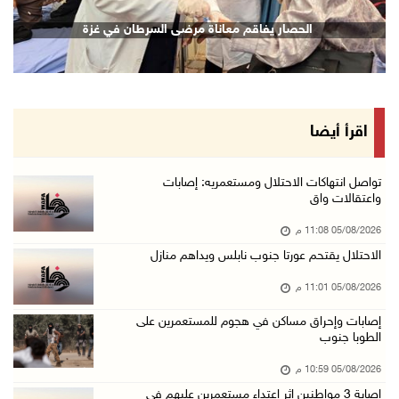
الرئيس يقلد قامات وطنية ومؤسسين في "اتحاد الك ...
الحصار يفاقم معاناة مرضى السرطان في غزة
05/آب/2026 08:47 م
قوات الاحتلال تنصب حاجزا عسكريا شرق بيت لحم
05/آب/2026 08:13 م
الرئيس يقلد عائلة القائد الوطني الراحل أحمد ع ...
اقرأ أيضا
05/آب/2026 08:05 م
باسم الرئيس: وزير الداخلية يمنح العميد جيسون ...
تواصل انتهاكات الاحتلال ومستعمريه: إصابات
واعتقالات واق
05/آب/2026 07:50 م
05/08/2026 11:08 م
الاحتلال يقتحم كفر مالك ودير جرير ومستعمرون ي ...
الاحتلال يقتحم عورتا جنوب نابلس ويداهم منازل
05/آب/2026 07:17 م
05/08/2026 11:01 م
"التربية" تخرج الفوج الأول من مدربي المعلمين ...
05/آب/2026 06:44 م
إصابات وإحراق مساكن في هجوم للمستعمرين على
الطوبا جنوب
عبد السلام السيد يفوز بترشيح الديمقراطيين لمج ...
05/08/2026 10:59 م
05/آب/2026 06:43 م
إصابة 3 مواطنين إثر اعتداء مستعمرين عليهم في