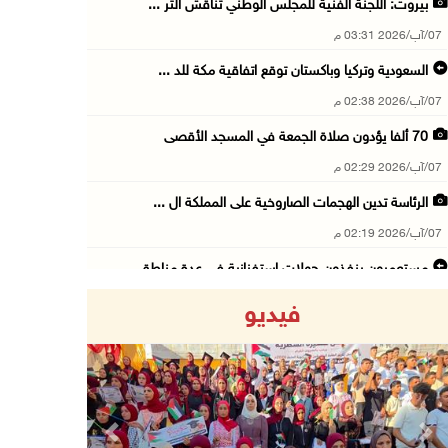
بيروت: اللجنة الفنية للمجلس الوطني تناقش التر ...
07/آب/2026 03:31 م
السعودية وتركيا وباكستان توقع اتفاقية مكة للد ...
07/آب/2026 02:38 م
70 ألفا يؤدون صلاة الجمعة في المسجد الأقصى
07/آب/2026 02:29 م
الرئاسة تدين الهجمات الصاروخية على المملكة ال ...
07/آب/2026 02:19 م
مستعمرون ينفذون جولات استفزازية في عدة مناطق ...
07/آب/2026 02:08 م
فيديو
أمين عام الجامعة العربية يحذر من نهج إسرائيل ...
07/آب/2026 01:41 م
مستعمرون يهاجمون صهريجا للمياه في خلايل اللوز ...
07/آب/2026 01:38 م
Previous
Next