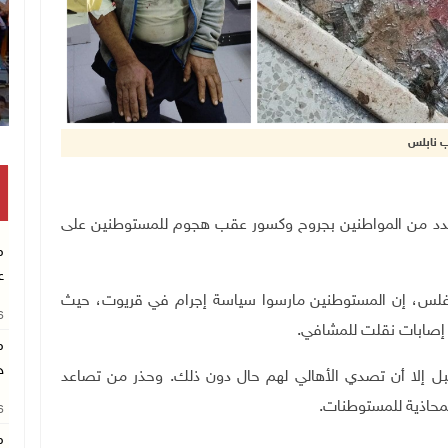
ب نابلس
وم الجمعة، عدد من المواطنين بجروح وكسور عقب هجوم للمستوطنين على
م
ع
س، إن المستوطنين مارسوا سياسة إجرام
في قريوت، حيث
26
ع إصابات نقلت للمشافي
.
م
خ
 إلا أن تصدي الأهالي لهم حال دون ذلك. وحذر من تصاعد
محاذية للمستوطنات
.
26
م