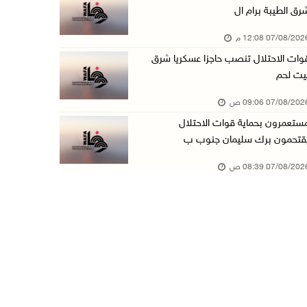
رق الطيبة برام ال
الطقس: أجواء صافية صيفية والحرارة حول معدلها ...
07/08/20 12:08 م
07/آب/2026 08:15 ص
وات الاحتلال تنصب حاجزا عسكريا شرق
تواصل انتهاكات الاحتلال والمستعمرين: اعتقالات ...
يت لحم
06/آب/2026 11:53 م
07/08/20 09:06 ص
الاحتلال يخطر باقتلاع أشجار من 310 دونمات وال ...
ستعمرون بحماية قوات الاحتلال
06/آب/2026 11:14 م
قتحمون برك سليمان جنوب ب
قوات الاحتلال تقتحم يعبد جنوب غرب جنين
07/08/20 08:39 ص
06/آب/2026 10:49 م
48 إصابة منذ بدء عدوان الاحتلال على مخيم قلند ...
06/آب/2026 10:45 م
الاحتلال يعتقل شابين من المغير
06/آب/2026 10:27 م
وزير الداخلية يبحث مع مكافحة المخدرات الدولي ...