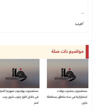
ـــ
/م.ب
مواضيع ذات صلة
مستعمرون ينفذون جولات
مستعمرون يهاجمون صهريجا للميا
استفزازية في عدة مناطق بمحافظة
في خلايل اللوز جنوب شرق بيت
جنين
لحم