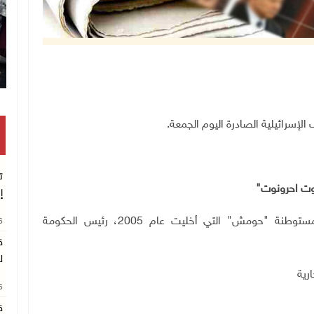
تكريم متفوقين بالثانوية العامة في خان يونس
ت
وت احرونوت"
إ
- قتل المستوطن واصابة اثنين آخرين بالقرب من مستوطنة "حومش" التي أخليت عام 2005، رئيس الحكومة
26
ق
ل
ارية
26
ق