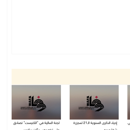
ي
إحياء الذكرى السنوية الـ21 لمجزرة
لجنة المالية في "الكنيست" تصادق
شفا عمرو
على تخصيص مئات ملايين