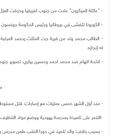
- "عائلة الميكرون" عادت من جنوب افريقيا وخرقت ال
- الكورونا تتفشى في بريطانيا ورئيس الحكومة جونسون ي
- الطالب محمد وتد من قرية جت المثلث يحصد المرتبة ال
له إنجازه
- لائحة اتهام ضد محمد احمد وحسين بياري: تصوير جنو
"
- منذ أول الشهر خمس عمليات مع إصابات: قتل مست
-التنمر على تلميذة بمدرسة يهودية ووضع مواد التنظيف
- بسبب خلاف: والد تلميذ في حورا النقب طعن مدرس ب