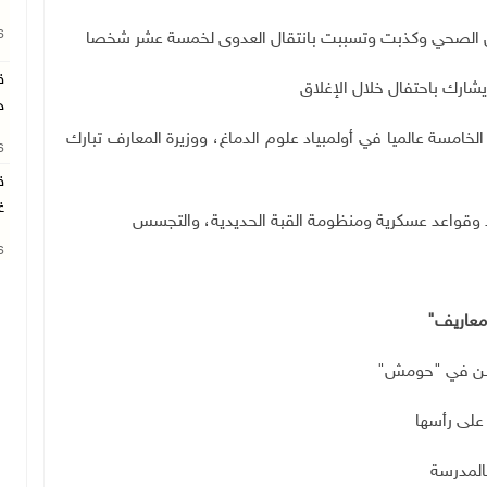
26
عزل الصحي وكذبت وتسببت بانتقال العدوى لخمسة عشر شخصا
ق
شارك باحتفال خلال الإغلاق
ج
خامسة عالميا في أولمبياد علوم الدماغ، ووزيرة المعارف تبارك
26
ق
غ
د وقواعد عسكرية ومنظومة القبة الحديدية، والتجسس
26
معاريف"
وطن في "حومش"
 على رأسها
المدرسة