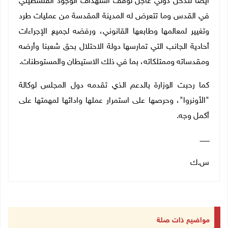
أيضاً لتدخل دولي عاجل لوقف استهداف الوجود الفلسطيني
في القدس وما تتعرض له المدينة المقدسة من عمليات طرد
وتغيير لمعالمها وطابعها القانوني، ورفضه لجميع الإجراءات
أحادية الجانب التي تمارسها دولة الاحتلال بحق شعبنا وأرضه
ومقدساته وممتلكاته، بما في ذلك الاستيطان والمستوطنات.
كما رحبت الوزارة بالدعم الذي تقدمه دول المجلس لوكالة
"الأونروا"، وحرصها على استمرار عملها وادائها لمهمتها على
أكمل وجه.
ـــــــــ
س.ك
مواضيع ذات صلة