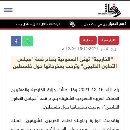
أهم الاخبار
داء للمستعمرين في بيت دجن
قوات الاحتلال تغلق مداخل يعبد جنوب غرب جن
MENU
الرئيسية
محلية
تاريخ النشر: 15/12/2021 12:04 م
"الخارجية" تهنئ السعودية بنجاح قمة "مجلس
التعاون الخليجي" وترحب بمخرجاتها حول فلسطين
رام الله 15-12-2021 وفا- هنأت وزارة الخارجية والمغتربين
المملكة العربية السعودية الشقيقة بنجاح قمة "مجلس التعاون
الخليجي"، ورحبت بمخرجاتها حول فلسطين.
وتقدمت الوزارة بالتهنئة لخادم الحرمين الشريفين، الملك
سلمان بن عبد العزيز، وولي العهد الأمير محمد بن سلمان،