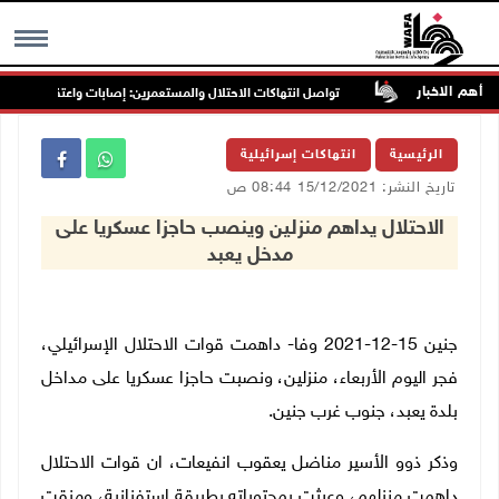
أهم الاخبار
غرب جنين
تواصل انتهاكات الاحتلال والمستعمرين: إصابات واعتقالات واقتحام
MENU
الرئيسية
انتهاكات إسرائيلية
تاريخ النشر: 15/12/2021 08:44 ص
الاحتلال يداهم منزلين وينصب حاجزا عسكريا على
مدخل يعبد
جنين 15-12-2021 وفا- داهمت قوات الاحتلال الإسرائيلي،
فجر اليوم الأربعاء، منزلين، ونصبت حاجزا عسكريا على مداخل
بلدة يعبد، جنوب غرب جنين.
وذكر ذوو الأسير مناضل يعقوب انفيعات، ان قوات الاحتلال
داهمت منزلهم، وعبثت بمحتوياته بطريقة استفزازية، ومزقت