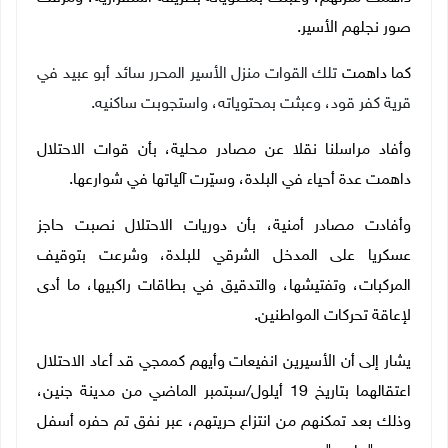
صور نجلهم الأسير.
كما داهمت
تلك القوات
منزل الأسير المحرر سائد أبو عبيد في
قرية كفر قود، وعبثت بمحتوياته، واستجوبت ساكنيه
.
وأفاد مراسلنا نقلا عن مصادر محلية، بأن قوات الاحتلال
داهمت عدة أحياء في البلدة، وسيّرت آلياتها في شوارعها.
وأفادت مصادر أمنية، بأن دوريات الاحتلال نصبت حاجز
عسكريا على المدخل الشرقي للبلدة، وشرعت بتوقيف
المركبات، وتفتيشها، والتدقيق في بطاقات راكبيها، ما أدى
لإعاقة تحركات المواطنين.
يشار إلى أن الأسيرين انفيعات وأيهم كممجي قد أعاد الاحتلال
اعتقالهما بتاريخ 19 أيلول/سبتمبر الماضي من مدينة جنين،
وذلك بعد تمكنهم من انتزاع حريتهم، عبر نفق تم حفره أسفل