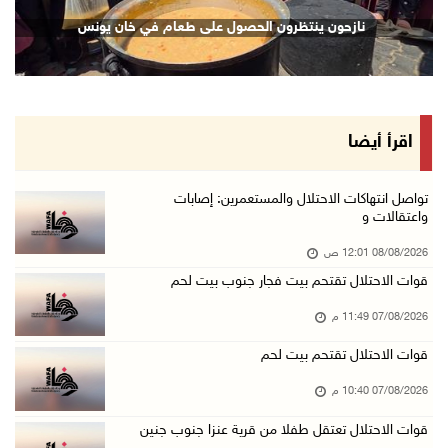
نادي الأسير: تجديد أمرَ منع زيارات الأسرى إجر ...
نازحون ينتظرون الحصول على طعام في خان يونس
07/آب/2026 08:24 م
مستعمرون يهاجمون قرية أبو نجيم ويصيبون مواطني ...
07/آب/2026 08:08 م
مستعمرون يهاجمون مساكن المواطنين في خربة الحم ...
اقرأ أيضا
07/آب/2026 07:09 م
بعد تجديد منع زيارات المعتقلين: أبو الحمص يدع ...
تواصل انتهاكات الاحتلال والمستعمرين: إصابات
واعتقالات و
07/آب/2026 06:26 م
08/08/2026 12:01 ص
الرئاسة ترحب بإطلاق السعودية التحالف البحري ا ...
قوات الاحتلال تقتحم بيت فجار جنوب بيت لحم
07/آب/2026 06:17 م
07/08/2026 11:49 م
(محدث) نابلس: إصابة مواطن واعتقاله إثر هجوم ل ...
07/آب/2026 06:04 م
قوات الاحتلال تقتحم بيت لحم
الرئاسة ترحب باتفاقية مكة للدفاع المشترك بين ...
07/08/2026 10:40 م
07/آب/2026 05:25 م
قوات الاحتلال تعتقل طفلا من قرية عنزا جنوب جنين