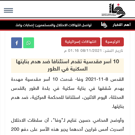
أهم الاخبار
غرب جنين
تواصل انتهاكات الاحتلال والمستعمرين: إصابات واعتقالات واقتحام
MENU
الرئيسية
انتهاكات إسرائيلية
تاريخ النشر: 08/11/2021 01:16 م
10 أسر مقدسية تقدم استئنافا ضد هدم بنايتها
السكنية في الطور
القدس 8-11-2021 وفا- قدمت 10 أسر مقدسية مهددة
بهدم شققها في بناية سكنية في بلدة الطور بالقدس
المحتلة، اليوم الاثنين، استئنافا للمحكمة المركزية، ضد هدم
بنايتها.
وأوضح المحامي حسين غنايم لـ"وفا"، أن سلطات الاحتلال
أصدرت أمس قرارين أحدهما يجبر هذه الأسر على دفع 200