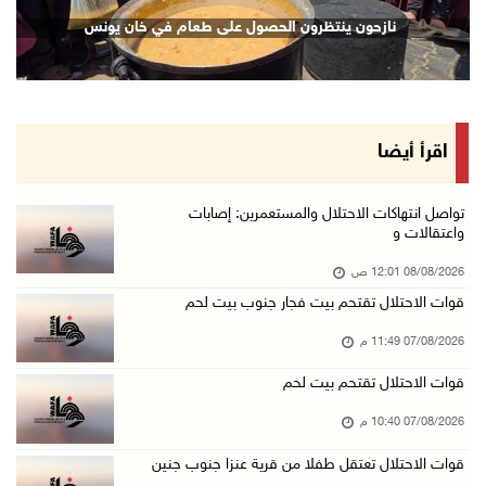
نادي الأسير: تجديد أمرَ منع زيارات الأسرى إجر ...
نازحون ينتظرون الحصول على طعام في خان يونس
07/آب/2026 08:24 م
مستعمرون يهاجمون قرية أبو نجيم ويصيبون مواطني ...
07/آب/2026 08:08 م
مستعمرون يهاجمون مساكن المواطنين في خربة الحم ...
اقرأ أيضا
07/آب/2026 07:09 م
بعد تجديد منع زيارات المعتقلين: أبو الحمص يدع ...
تواصل انتهاكات الاحتلال والمستعمرين: إصابات
واعتقالات و
07/آب/2026 06:26 م
08/08/2026 12:01 ص
الرئاسة ترحب بإطلاق السعودية التحالف البحري ا ...
قوات الاحتلال تقتحم بيت فجار جنوب بيت لحم
07/آب/2026 06:17 م
07/08/2026 11:49 م
(محدث) نابلس: إصابة مواطن واعتقاله إثر هجوم ل ...
07/آب/2026 06:04 م
قوات الاحتلال تقتحم بيت لحم
الرئاسة ترحب باتفاقية مكة للدفاع المشترك بين ...
07/08/2026 10:40 م
07/آب/2026 05:25 م
قوات الاحتلال تعتقل طفلا من قرية عنزا جنوب جنين
3 إصابات إثر تعرضهم للطعن في الطيبة داخل أراض ...