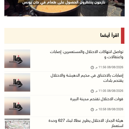
نازحون ينتظرون الحصول على طعام في خان يونس
08/آب/2026 08:27 م
إصابات بالاختناق خلال مواجهات مع الاحتلال في ...
08/آب/2026 08:23 م
الاحتلال ينصب حواجز طيارة في محيط مخيم طولكرم ...
اقرأ أيضا
08/آب/2026 07:56 م
مستعمرون يهاجمون قرية أبو فلاح
تواصل انتهاكات الاحتلال والمستعمرين: إصابات
واعتقالات و
08/آب/2026 07:07 م
08/08/2026 11:56 م
مستعمرون يقتحمون بلدة بيت عور التحتا وقرية جل ...
إصابات بالاختناق في مخيم الدهيشة والاحتلال
08/آب/2026 06:39 م
يقتحم بلدات
فلسطين تدين الهجوم على ناقلة إماراتية في مضيق ...
08/08/2026 11:05 م
08/آب/2026 06:25 م
قوات الاحتلال تقتحم مدينة البيرة
شعراء غزة يوثقون النزوح والفقد بقصائد من الخي ...
08/08/2026 10:58 م
08/آب/2026 06:23 م
هيئة الجدار: الاحتلال يطرح عطاءً لبناء 627 وحدة
الجامعة العربية الأمريكية تختتم فعاليات تخريج ...
استعمار