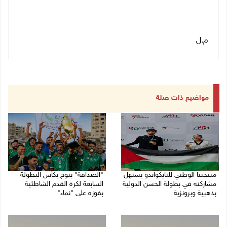
ـــــ
م.ل
مواضيع ذات صلة
منتخبنا الوطني للتايكواندو يستهل
"الصداقة" يتوج بكأس البطولة
مشاركته في بطولة الحسن الدولية
السابعة لكرة القدم الشاطئية
بذهبية وبرونزية
بفوزه على "نماء"
08/08/2026 11:06 ص
02/08/2026 09:20 م