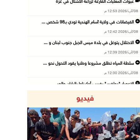
عبوات المعلبات الفارغة لزراعة الأشتال في غزة
08/آب/2026 12:53 م
الفيضانات في ولاية آسام الهندية تودي بـ98 شخص ...
08/آب/2026 12:42 م
الاحتلال يتوغل في بلدة ميس الجبل جنوب لبنان و ...
08/آب/2026 12:39 م
سلطة المياه تطلق مشروعا وطنيا يقود التحول نحو ...
08/آب/2026 12:30 م
الإعصار "دولفين" يضرب أوكيناوا باليابان والصي ...
08/آب/2026 12:08 م
فيديو
42 الف مسافر تنقلوا عبر معبر الكرامة الأسبوع ...
08/آب/2026 11:44 ص
الاحتلال يواصل تجريف أراضٍ في سنجل شمال رام ...
08/آب/2026 11:35 ص
Previous
Next