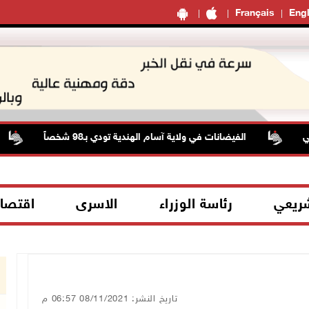
Français
Engl
الفيضانات في ولاية آسام الهندية تودي بـ98 شخصاً
ح
شريعي
رئاسة الوزراء
الاسرى
اقتصا
تاريخ النشر: 08/11/2021 06:57 م