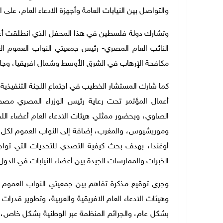
والتواصل بين النيابات العامة وأجهزة الادعاء العام، على ا
وتشارك دولة فلسطين في هذا المحفل الذي انطلقت أعمال
النائب العام المصري- رئيس جمعيتي النواب العموم الع
مكافحة الإرهاب في الشرق الأوسط وشمال افريقيا، وجامعة
كما شارك المستشار الخطيب في اجتماع اللجنة التنفيذية
أعمال المؤتمر تحت رعاية رئيس الوزراء المصري مصط
الصاوي، وبحضور ممثلي هيئات الادعاء العام أعضاء اللجنة
وموريشيوس، والمغرب، إضافة إلى النواب العموم لكل من 
أوغندا، بهدف بحث كيفية التصدي للتحديات التي تواجه ا
الخبرات والممارسات الجيدة بين أعضاء النيابات في الدول 
وجرى توقيع مذكرة تفاهم بين جمعيتي النواب العموم الأ
وهيئات الادعاء العام الافريقية والعربية، وتطوير قدرات
بشكل عام، والجرائم المنظمة عبر الوطنية بشكل خاص، وتع