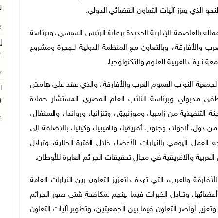
ل
لنحو الذي يعزز آليات التعاون القضائي الدولي.
26
ه بالعاصمة الإدارية الجديدة برعاية الرئيس السيسي، وبرئاسة
رب والأفارقة، وبالتعاون مع المنظمة الدولية للهجرة ومشروع
ع
 نايف العربية للعلوم والتكنولوجيا.
26
 لجمعية النواب العموم العرب والأفارقة، والذي عقد على هامش
ا
فى مدبولي وبرئاسة النائب العام المصري المستشار حمادة
و
 التنفيذية من زامبيا، وموزنبيق، وتنزانيا، ورواندا، والسنغال،
26
دول: أنجولا، وجنوب أفريقيا، وناميبيا، وكينيا، بالإضافة إلى
لعمل اليومي بالنيابات الأعضاء خلال الفترة الحالية، وتبادل
العربية والافريقية في مجال تحقيقات الجرائم العابرة للأوطان.
فارقة والعرب، التي تهدف لتعزيز التعاون بين النيابات العامة
 أعضائها، وتبادل الخبرات فيما بينهم لمكافحة شتى صور الجرائم
زيز أواصر التعاون فيما بين الجمعيتين، وتطوير آليات التعاون