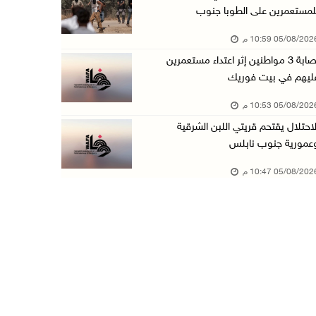
لمستعمرين على الطوبا جنوب
عبد السلام السيد يفوز بترشيح الديمقراطيين لمج ...
05/08/20 10:59 م
05/آب/2026 06:43 م
إصابة 3 مواطنين إثر اعتداء مستعمرين
الهلال الأحمر: 8 إصابات إثر اعتداء الاحتلال ...
ليهم في بيت فوريك
05/آب/2026 06:13 م
05/08/20 10:53 م
مخطط استعماري جديد في "جيلو" يهدد بعزل القدس ...
لاحتلال يقتحم قريتي اللبن الشرقية
05/آب/2026 06:10 م
عمورية جنوب نابلس
الاحتلال ينصب حاجزًا عسكريًا على مدخل بلدة دي ...
05/08/20 10:47 م
05/آب/2026 06:04 م
البيرة: الاحتلال يستولي على ثلاثة منازل في حي ...
05/آب/2026 05:59 م
سلطة النقد تستضيف برنامجا تدريبيا متخصصا في ا ...
05/آب/2026 05:10 م
حمدان يطّلع على الوضع الثقافي في طولكرم ويطلق ...