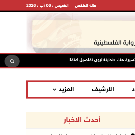
حالة الطقس
الخميس ، 06 آب ، 2026
ناء طحاينة تروي تفاصيل اعتقالها: حُرمت من وداع أطفالها وتعرضت للإهانة
د
الارشيف
المزيد
أحدث الاخبار