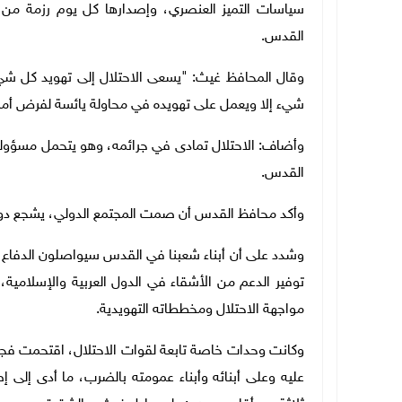
سياسات التميز العنصري، وإصدارها كل يوم رزمة من
القدس.
وقال المحافظ غيث: "يسعى الاحتلال إلى تهويد كل شيء
شيء إلا ويعمل على تهويده في محاولة يائسة لفرض أمر 
وأضاف: الاحتلال تمادى في جرائمه، وهو يتحمل مسؤولية 
القدس.
وأكد محافظ القدس أن صمت المجتمع الدولي، يشجع دولة ال
وشدد على أن أبناء شعبنا في القدس سيواصلون الدفاع ع
توفير الدعم من الأشقاء في الدول العربية والإسلامية
مواجهة الاحتلال ومخططاته التهويدية.
وكانت وحدات خاصة تابعة لقوات الاحتلال، اقتحمت فجر
عليه وعلى أبنائه وأبناء عمومته بالضرب، ما أدى إلى