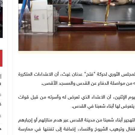
تكريم متفوقين
قدس، عضو المجلس الثوري لحركة "فتح" عدنان غيث، أن الاعتداءات المتكررة
إ
نعه من مواصلة الدفاع عن القدس والمسجد الأقصى.
و
26
 الإثنين، أن الاعتداء الذي تعرض له وأسرته من قبل قوات
ق
 يتعرض لها أبناء شعبنا في القدس.
26
تهجير أبناء شعبنا من مدينة القدس عبر هدم منازلهم أو إجبارهم
طفال وترهيب الشيوخ والنساء، إضافة إلى تفننها في ممارسة