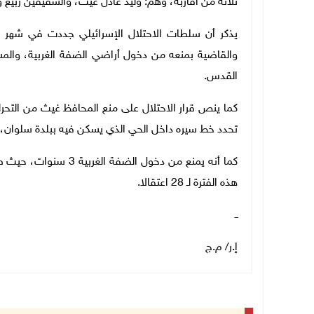
ثلاثة من أقاربه، وهم: وليد عادل غيث، والشقيقين ربيع 
يذكر أن سلطات الاحتلال الإسرائيلي جددت في شهر 
والقاضية بمنعه من دخول أراضي الضفة الغربية، والمشا
القدس.
كما ينص قرار الاحتلال على منع المحافظ غيث من التحر
تحدد خط سيره داخل الحي الذي يسكن فيه ببلدة سلوان، وقرارا بمنع
هذه الفترة لـ 28 اعتقالا.
ــ
إ.ر/ م.ج