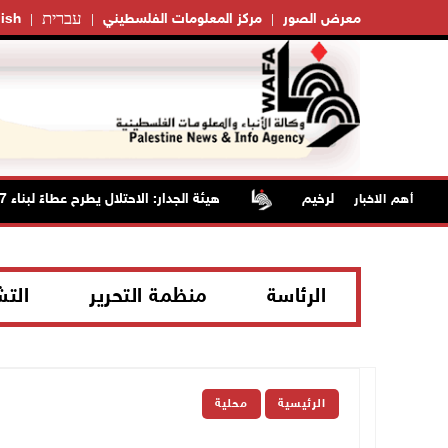
עברית
معرض الصور
مركز المعلومات الفلسطيني
ish
هيئة الجدار: الاحتلال يطرح عطاءً لبناء 627 وحدة استعمارية جديدة على أراضي محافظة رام الله والبيرة
أهم الاخبار
الرئاسة
منظمة التحرير
الت
الرئيسية
محلية