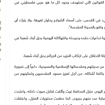
و
 القوانين التي تستهدف وجود كل ما هو عربي فلسطيني في
26
 في القدس، حتى أسماء الشوارع يحاول تغيرها، ولا يترك أي
واقع بالمدينة المقدسة".
إ
26
تداعيات حقده وعربدته وانتهاكاته اليومية بحق أبناء شعبنا في
ا
ا
احتلال على ارتكاب المزيد من الجرائم بحق أبناء شعبنا.
26
ن مدينتهم ومقدساتها الإسلامية والمسيحية، داعياً إلى ضرورة
، بكافة أشكاله، من أجل تعزيز صمود المقدسيين وتمكينهم من
 اليوم، منزل المحافظ غيث وألقت قنابل صوت داخله، واعتدت
 إصابة عدد منهم بجروح، كما حطمت محتويات المنزل، واعتقلت