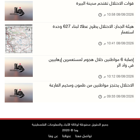
قوات الاحتلال تقتحم مدينة البيرة
08/آب/2026 06:25 م
08/08/2026 10:58 م
شعراء غزة يوثقون النزوح والفقد بقصائد من الخي ...
08/آب/2026 06:23 م
هيئة الجدار: الاحتلال يطرح عطاءً لبناء 627 وحدة
استعمار
الجامعة العربية الأمريكية تختتم فعاليات تخريج ...
08/08/2026 10:41 م
08/آب/2026 06:20 م
إصابات بالاختناق خلال اقتحام الاحتلال قرية ال ...
إصابة 6 مواطنين خلال هجوم لمستعمرين إرهابيين
في واد الر
08/آب/2026 05:52 م
الحايك: نقود جهودا وطنية لحماية المواقع الأثر ...
08/08/2026 10:12 م
الاحتلال يحتجز مواطنين من طمون ومخيم الفارعة
08/آب/2026 04:50 م
أطفال مبتورو الأطراف يتحدّون الألم بكرة القدم ...
08/08/2026 09:33 م
08/آب/2026 04:42 م
جلسة لمجلس الأمن بشأن الضفة الغربية الثلاثاء ...
08/آب/2026 04:03 م
جميع الحقوق محفوظة لوكالة الأنباء والمعلومات الفلسطينية
وفا © 2020
50 طفلا وطفلة من القدس يستعدون للمغادرة إلى ا ...
تواصل معنا
عنواننا
عن وفا