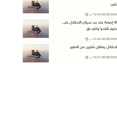
نين
الاحتلال يخطر بإزالة أشجار زيتون والاستيلاء ع ...
06/08/20 10:49 م
06/آب/2026 07:53 م
48 إصابة منذ بدء عدوان الاحتلال على
رابطة العالم الإسلامي تدين تواصل انتهاكات الا ...
خيم قلنديا وكفر عق
06/آب/2026 07:36 م
06/08/20 10:45 م
اليونيسف: استشهاد 300 طفل منذ وقف إطلاق النار ...
لاحتلال يعتقل شابين من المغير
06/آب/2026 07:34 م
06/08/20 10:27 م
الاحتلال يدمّر بيت الزوجية قبل ساعات من الزفا ...
06/آب/2026 07:27 م
إصابتان بالرصاص والاعتداء خلال اقتحام الاحتلا ...
06/آب/2026 06:56 م
الاحتلال يسلم جثمان الشهيد علاء صبيح من قرية ...
06/آب/2026 06:38 م
دودين والتميمي يسلمان قرار تخصيص أرض لصالح مد ...