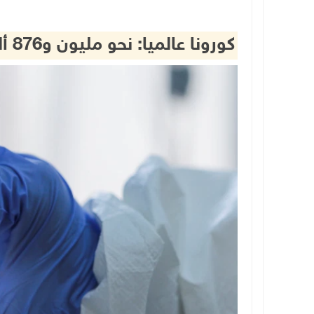
كورونا عالميا: نحو مليون و876 ألف وفاة و86 مليونا و837 ألف إصابة