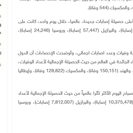
ج
26
ى حصيلة إصابات جديدة، عالميا، خلال يوم واحد، كانت على
التوالي، أميركا (225,558 إصابة)، وبريطانيا (60,916 إصابة)، والبرازيل (57,447 إصابة)، وروسيا (24,246 إصابة)،
م
26
يلة وفيات وعدد اصابات اجمالي، وأوضحت الإحصاءات أن الدول
ا
راء الجائحة في العالم من حيث الحصيلة الإجمالية لأعداد الوفيات،
26
هي: أميركا (365,620 وفاة)، والبرازيل (197,777 وفاة)، والهند (150,151 وفاة)، والمكسيك (128,822 وفاة)، وإيطاليا
ح اليوم الأكثر تأثرا عالمياً من حيث الحصيلة الإجمالية لأعداد
الإصابات، هي: أميركا (21,578,606 إصابات)، والهند (10,375,478 إصابة)، والبرازيل (7,812,007 إصابات)، وروسيا