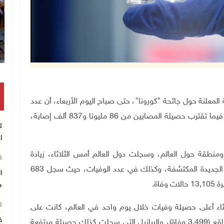
انتشال رفات شهيد مجهول الهوية بخان 
العالمية المعلنة حول جائحة "كورونا"، حتى صباح اليوم الأربعاء، أن عدد
الوفيات جراء الفيروس بلغ نحو مليون و876 ألف وفاة، فيما تقترب حصيلة المصابين من 86 مليونا و837 ألف إصابة،
ت
ا
تفشيها في 218 دولة وإقليما ومنطقة حول العالم، وسجلت دول العالم أمس الثلاثاء، زيادة
26
ملموسة مقارنة باليوم الذي سبقه، في عدد الاصابات الجديدة المكتشفة، وكذلك في عدد الوفيات، حيث سجل 683
د
26
اء أعلى حصيلة وفيات خلال يوم واحد في العالم، كانت على
ق
التوالي، أميركا التي عادت لتخطي حاجز الـ3000 وفاة بواقع (3,499 وفاة)، والبرازيل التي سجلت كذلك حصيلة مرتفعة