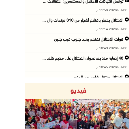
تواصل انتهاكات الاحتلال والمستعمرين: اعتقالات ...
06/آب/2026 11:53 م
الاحتلال يخطر باقتلاع أشجار من 310 دونمات وال ...
06/آب/2026 11:14 م
قوات الاحتلال تقتحم يعبد جنوب غرب جنين
06/آب/2026 10:49 م
48 إصابة منذ بدء عدوان الاحتلال على مخيم قلند ...
06/آب/2026 10:45 م
الاحتلال يعتقل شابين من المغير
06/آب/2026 10:27 م
فيديو
وزير الداخلية يبحث مع مكافحة المخدرات الدولي ...
06/آب/2026 10:01 م
رئيس بلدية الخليل يطلع وفدا أميركيا على تطورا ...
06/آب/2026 09:59 م
Previous
Next