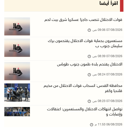
وزير الداخلية يبحث مع مكافحة المخدرات الدولي ...
اقرأ أيضا
06/آب/2026 10:01 م
رئيس بلدية الخليل يطلع وفدا أميركيا على تطورا ...
قوات الاحتلال تنصب حاجزا عسكريا شرق بيت لحم
06/آب/2026 09:59 م
07/08/2026 09:06 ص
مستعمرون بحماية قوات الاحتلال يقتحمون برك
سليمان جنوب ب
06/آب/2026 09:17 م
إصابة مسن بجروح ورضوض إثر اعتداء جيش الاحتلال ...
07/08/2026 08:39 ص
06/آب/2026 09:13 م
الاحتلال يقتحم بلدة طمون جنوب طوباس
ورشة توصي بخطة عاجلة لاستعادة التعليم الوجاهي ...
07/08/2026 08:24 ص
06/آب/2026 09:08 م
محافظة القدس: انسحاب قوات الاحتلال من مخيم
قلنديا وكفر
الرئيس يستقبل مجلس بلدية رام الله ويشدد على د ...
06/آب/2026 08:36 م
07/08/2026 08:23 ص
تواصل انتهاكات الاحتلال والمستعمرين: اعتقالات
جماهير شعبنا تشيع جثمان الشهيد علاء صبيح في ت ...
وإصابات و
06/آب/2026 08:33 م
06/08/2026 11:53 م
الاحتلال يوسع حملات الدهم والاعتقال في قلنديا ...