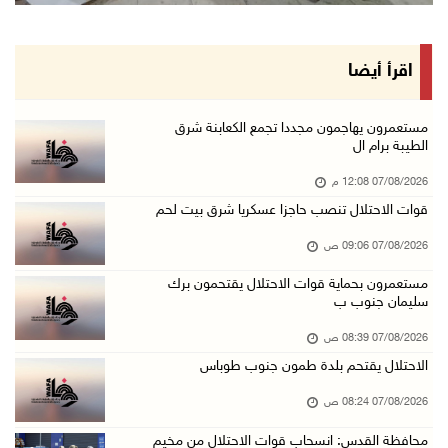
الاحتلال يخطر باقتلاع أشجار من 310 دونمات وال ...
06/آب/2026 11:14 م
قوات الاحتلال تقتحم يعبد جنوب غرب جنين
اقرأ أيضا
06/آب/2026 10:49 م
48 إصابة منذ بدء عدوان الاحتلال على مخيم قلند ...
مستعمرون يهاجمون مجددا تجمع الكعابنة شرق
الطيبة برام ال
06/آب/2026 10:45 م
07/08/2026 12:08 م
الاحتلال يعتقل شابين من المغير
قوات الاحتلال تنصب حاجزا عسكريا شرق بيت لحم
06/آب/2026 10:27 م
07/08/2026 09:06 ص
وزير الداخلية يبحث مع مكافحة المخدرات الدولي ...
06/آب/2026 10:01 م
مستعمرون بحماية قوات الاحتلال يقتحمون برك
سليمان جنوب ب
رئيس بلدية الخليل يطلع وفدا أميركيا على تطورا ...
07/08/2026 08:39 ص
06/آب/2026 09:59 م
الاحتلال يقتحم بلدة طمون جنوب طوباس
07/08/2026 08:24 ص
06/آب/2026 09:17 م
محافظة القدس: انسحاب قوات الاحتلال من مخيم
إصابة مسن بجروح ورضوض إثر اعتداء جيش الاحتلال ...