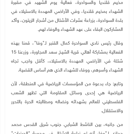
مخيم قلنديا والسواحرة، فعالية يوم الشهيد في مقبرة
الشهداء بمخيم قلنديا، وفي الأراضي المهددة بالاستيلاء في
بلدة السواحرة، بزراعة عشرات الأشتال من أشجار الزيتون، وأكد
المشاركون البقاء على عهد الشهداء والوفاء لهم.
وقال رئيس نادي السواحرة كمال القنبر لـ"وفا"، قمنا بهذه
الفعالية بمشاركة أهالي قرية الشيخ سعد المجاورة، وزرعنا 15
شتلة في الأراضي المهددة بالاستيلاء، كأقل واجب تجاه
الشهداء وأسرهم، ووفاء للشهداء الذي هم أساس القضية.
وتابع: جاء بدعوة من المؤسسات الرياضية في المنطقة، لأن
الرياضية هي إحدى وسائل المقاومة التي تظهر الشعب
الفلسطيني للعالم بشهدائه ونضاله ومطالبته الحرة بالتحرر
والاستقلال
.
من جانبه، بين الناشط الشبابي جنوب شرق القدس محمد
حجازي لـ"وفا، أنه تم زراعة الاشتال في محمية "الحرزيات"