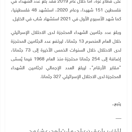
على قطاع غزة، أما خلال عام 2019 فقد بلغ عدد الشهداء في
فلسطين 151 شهيدا، وعام 2020، استشهد 48 فلسطينيا،
كما شهد الأسبوع الأول في 2021 استشهاد شاب في الخليل
.
وبلغ عدد جثامين الشهداء المحتجزة لدى الاحتلال الإسرائيلي
خلال العام المنصرم 13 جثمانا، ليرتفع عدد الجثامين المحتجزة
لدى الاحتلال خلال السنوات الخمس الأخيرة إلى 73 جثمانا،
إضافة إلى 254 جثمانا محتجزة منذ العام 1968 فيما يُسمّى
"مقابر الأرقام"، ليبلغ العدد الإجمالي لجثامين الشهداء
المحتجزة لدى الاحتلال الإسرائيلي 327 جثمانا
.
يتبع
..
ـــــــــ
أ.أ،إ.غ، ب.أ،ع.ق، ن.ع،أ.ح، م.أ، ث.أ،ه.ح، ع.ش/ م.ج