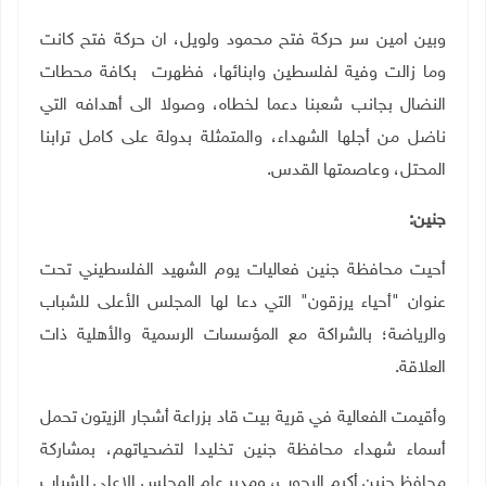
وبين امين سر حركة فتح محمود ولويل، ان حركة فتح كانت
وما زالت وفية لفلسطين وابنائها، فظهرت بكافة محطات
النضال بجانب شعبنا دعما لخطاه، وصولا الى أهدافه التي
ناضل من أجلها الشهداء، والمتمثلة بدولة على كامل ترابنا
المحتل، وعاصمتها القدس.
جنين:
أحيت محافظة جنين فعاليات يوم الشهيد الفلسطيني تحت
عنوان "أحياء يرزقون" التي دعا لها المجلس الأعلى للشباب
والرياضة؛ بالشراكة مع المؤسسات الرسمية والأهلية ذات
العلاقة.
وأقيمت الفعالية في قرية بيت قاد بزراعة أشجار الزيتون تحمل
أسماء شهداء محافظة جنين تخليدا لتضحياتهم، بمشاركة
محافظ جنين أكرم الرجوب، ومدير عام المجلس الاعلى للشباب