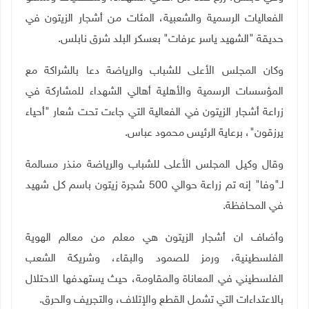
الفعاليات الرسمية والشعبية، المئات من أشجار الزيتون في
حديقة "الشهيد ياسر عرفات" بعسكر البلد شرق نابلس.
وكان المجلس الأعلى للشباب والرياضة دعا بالشراكة مع
المؤسسات الرسمية والأهلية أهالي الشهداء للمشاركة في
زراعة أشجار الزيتون في الفعالية التي جاءت تحت شعار "أحياء
يرزقون"، برعاية الرئيس محمود عباس.
وقال وكيل المجلس الأعلى للشباب والرياضة منذر مسالمة
لـ"وفا" إنه تم زراعة حوالي 500 شجرة زيتون باسم كل شهيد
في المحافظة.
وأضاف ان أشجار الزيتون هي معلم من معالم الهوية
الفلسطينية، ورمز للصمود والبقاء، وشريكة الشعب
الفلسطيني في المعاناة والمقاومة، حيث يستهدفها الاحتلال
بالاعتداءات التي تشمل القطع والإتلاف، والتجريف والحرق.