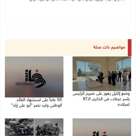
مواضيع ذات صلة
وضع إكليل زهور على ضريح الرئيس
ياسر عرفات في الذكرى الـ97
55 عاماً على استشهاد القائد
لميلاده
الوطني وليد نصر "أبو علي إياد"
04/08/2026 10:50 ص
27/07/2026 02:47 م