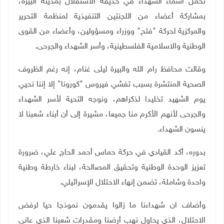
تحمل أسماء الشهداء في حديقة الاستقلال بمدينة البيرة،
بمشاركة أعضاء من اللجنتين التنفيذية لمنظمة التحرير
والمركزية لحركة "فتح" ووزراء ومسؤولين، وأعضاء من القوى
الوطنية والاسلامية الفلسطينية، وأسر الشهداء والجرحى
.
وقالت محافظ رام الله والبيرة ليلى غنام، إنه رغم الظروف
الصحية المنتشرة بسبب تفشي فيروس "كورونا" إلا إننا نحيي
يوم الشهيد تخليدا لذكراهم، ونوجه التحية لأسر الشهداء
والجرحى لأنهم الأكرم منا جميعا، مشيرة إلى أن أبناء شعبنا لا
ينسون الشهداء.
بدوره، أكد القيادي في حركة حماس أحمد الحاج علي، ضرورة
تعزيز الوحدة الوطنية وتحقيق المصالحة، لبناء خارطة وطنية
واحدة وشاملة، تضمن إنهاء الاحتلال الإسرائيلي
.
وأضاف ان شهداءنا ما زالوا يقدمون نموذجا حيا لرفض
الاحتلال، الذي يحاول نهب أرضنا ومقدرات شعبنا الذي عانى