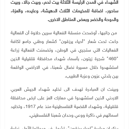
الشهداء في المدن الرئيسة الثلاثة بيت لحم، وبيت جالا، وبيت
ساحور، اضافة للمخيمات الثلاث الدهيشة، وعايده، والعزة،
والدوحة والخضر وبعض المناطق الاخرى
.
من جانبها، أوضحت منسقة الفعالية سرين حلاوة أن الفعالية
جاءت تحت شعار "أحياء يرزقون" كشعار وطني جامع لكافة
الفعاليات التي ستجري في الوطن، وتضمنت الفعالية زراعة
"460" شجرة زيتون، بأسماء شهداء محافظة قلقيلية الذين
استشهدوا خلال مسيرة نضال شعبنا، في الاراضي الواقعة
بين بلدتي عزون وعزبة الطبيب
.
وبينت ان المبادرة تهدف الى تخليد شهداء الجيش العربي
الاردني الذين استشهدوا في معارك العز على ارض محافظة
قلقيلية، وشهداء القضية الفلسطينية منذ عام 1917، وتخليد
اسمائهم في ذاكرة ووعي وحدان شعبنا الفلسطيني
.
يذكر ان مبادرة "احياء يرزقون"، تشمل في مرحلتها الأولى زراعة