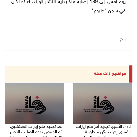
يوم أمس إلى 189 إصابة منذ بداية انتشار الوباء، أعلاها كان
في سجن "جلبوع".
ـــــــــــــ
ر.ح
مواضيع ذات صلة
نادي الأسير: تجديد أمرَ منع زيارات
بعد تجديد منع زيارات المعتقلين:
الأسرى إجراء يمكّن منظومة
أبو الحمص يدعو الصليب الأحمر