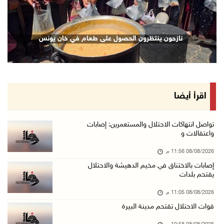
08/آب/2026 09:11 م
الاحتلال يقتحم كوبر شمال رام الله
نازحون ينتظرون الحصول على طعام في خان يونس
08/آب/2026 08:27 م
إصابات بالاختناق خلال مواجهات مع الاحتلال في ...
08/آب/2026 08:23 م
الاحتلال ينصب حواجز طيارة في محيط مخيم طولكرم ...
اقرأ أيضا
08/آب/2026 07:56 م
مستعمرون يهاجمون قرية أبو فلاح
تواصل انتهاكات الاحتلال والمستعمرين: إصابات
واعتقالات و
08/آب/2026 07:07 م
08/08/2026 11:56 م
مستعمرون يقتحمون بلدة بيت عور التحتا وقرية جل ...
إصابات بالاختناق في مخيم الدهيشة والاحتلال
08/آب/2026 06:39 م
يقتحم بلدات
فلسطين تدين الهجوم على ناقلة إماراتية في مضيق ...
08/08/2026 11:05 م
08/آب/2026 06:25 م
قوات الاحتلال تقتحم مدينة البيرة
شعراء غزة يوثقون النزوح والفقد بقصائد من الخي ...