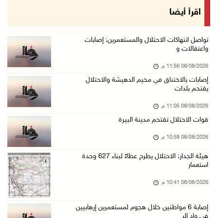
الاحتلال ينصب حواجز طيارة في محيط مخيم طولكرم ...
اقرأ أيضا
08/آب/2026 07:56 م
مستعمرون يهاجمون قرية أبو فلاح
تواصل انتهاكات الاحتلال والمستعمرين: إصابات
واعتقالات و
08/آب/2026 07:07 م
08/08/2026 11:56 م
مستعمرون يقتحمون بلدة بيت عور التحتا وقرية جل ...
إصابات بالاختناق في مخيم الدهيشة والاحتلال
08/آب/2026 06:39 م
يقتحم بلدات
فلسطين تدين الهجوم على ناقلة إماراتية في مضيق ...
08/08/2026 11:05 م
08/آب/2026 06:25 م
قوات الاحتلال تقتحم مدينة البيرة
شعراء غزة يوثقون النزوح والفقد بقصائد من الخي ...
08/08/2026 10:58 م
08/آب/2026 06:23 م
هيئة الجدار: الاحتلال يطرح عطاءً لبناء 627 وحدة
الجامعة العربية الأمريكية تختتم فعاليات تخريج ...
استعمار
08/آب/2026 06:20 م
08/08/2026 10:41 م
إصابات بالاختناق خلال اقتحام الاحتلال قرية ال ...
إصابة 6 مواطنين خلال هجوم لمستعمرين إرهابيين
08/آب/2026 05:52 م
في واد الر