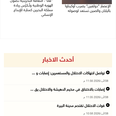
"فانا": الثقافة البحرينية تـصون
الهوية الوطنية وتُـكرّس ريادة
الإعصار "دولفين" يضرب أوكيناوا
مملكة البحرين كمنارة للإبداع
باليابان والصين تستعد لوصوله
الإنساني
08/08/2026 12:08 م
08/08/2026 11:04 ص
أحدث الاخبار
تواصل انتهاكات الاحتلال والمستعمرين: إصابات و ...
08/آب/2026 11:56 م
إصابات بالاختناق في مخيم الدهيشة والاحتلال يق ...
08/آب/2026 11:05 م
قوات الاحتلال تقتحم مدينة البيرة
08/آب/2026 10:58 م