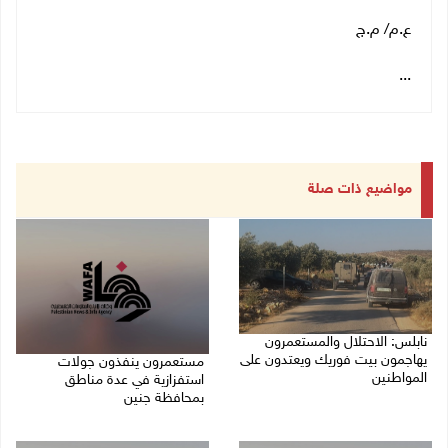
ع.م/ م.ج
...
مواضيع ذات صلة
نابلس: الاحتلال والمستعمرون
يهاجمون بيت فوريك ويعتدون على
مستعمرون ينفذون جولات
المواطنين
استفزازية في عدة مناطق
بمحافظة جنين
07/08/2026 06:04 م
07/08/2026 02:08 م