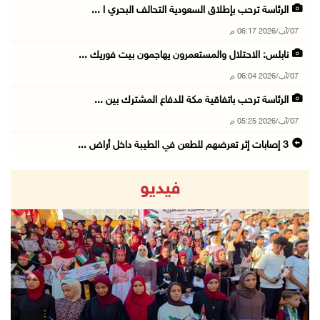
الرئاسة ترحب بإطلاق السعودية التحالف البحري ا ...
07/آب/2026 06:17 م
نابلس: الاحتلال والمستعمرون يهاجمون بيت فوريك ...
07/آب/2026 06:04 م
الرئاسة ترحب باتفاقية مكة للدفاع المشترك بين ...
07/آب/2026 05:25 م
3 إصابات إثر تعرضهم للطعن في الطيبة داخل أراض ...
07/آب/2026 04:57 م
فيديو
بيروت: اللجنة الفنية للمجلس الوطني تناقش التر ...
07/آب/2026 03:31 م
السعودية وتركيا وباكستان توقع اتفاقية مكة للد ...
07/آب/2026 02:38 م
revious
Next
70 ألفا يؤدون صلاة الجمعة في المسجد الأقصى
07/آب/2026 02:29 م